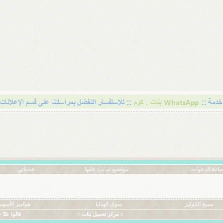
ائية الدعوات
مواضيع لم يرد عليها
خدماتي
مسح الكوكيز
سوق الهدايا
هوامير الأسهم
◊ مركز تحميل بنات ~
قالوا عنّا ~