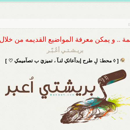
]
ديمة .. و يمكن معرفة المواضيع القديمه من خلا
بريـشـتـي أعُـبّـر
[ ◊ محطۃَ لِ طرح إبدآعاتکِ لنـآ ، تميزيَ ب تصآميمکِ ♡ ]