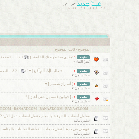
الموضوع
/
كاتب الموضوع
:
تميّزي بمخطوطتكِ الخاصة :)
‏
مثبت
(
1
2
3
...
الصفحة ا
نَبضُ النَقاء •.
:
. . . . . . » طلبــآإًتُ آلتوٍآقيعَ | ♥ ‘
‏
مثبت
(
1
2
3
...
الصفح
- ڪيسآميَ ♥
:
[ أسـرارَ مُصمم ] ♥
مثبت
- ڪيسآميَ ♥
:
- [ قوانينَ قسم بريَشتي أعبرَ ] *
مثبت
- ڪيسآميَ ♥
BANAAT.COM BANAAT.COM
مقاول أسفلت بالشرقية والدمام - عمل اسفلت اتصل الآن: 0506291462
سلمي مالك
قهوجي في جدة | أفضل خدمات الضيافة للفعاليات والمناسبات 39307706
سلمي مالك