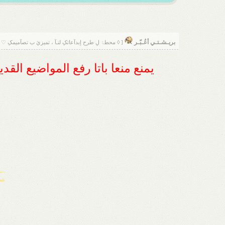
بريـشـتـي أعُـبّـر
[ ◊ محطۃَ لِ طرح إبدآعاتکِ لنـآ ، تميزيَ ب تصآميمکِ ♡ 
يمنع منعا باتا رفع المواضيع الق