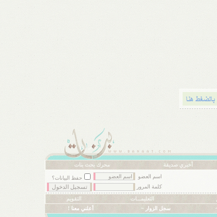
أخبري صديقة
محرك بحث بنات
اسم العضو
حفظ البيانات؟
كلمة المرور
التعليمـــات
التقويم
سجل الزوار ~
أعلني معنا !