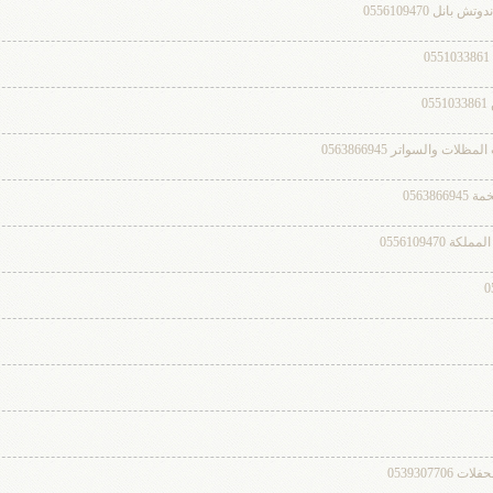
 0556109470
0
والسواتر 0563866945
0563
055610947
0539307