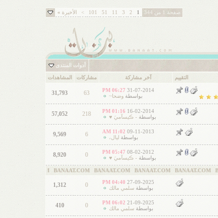
صفحة 1 من 344
1
2
3
11
51
101
>
الأخيرة
»
أدوات المنتدى
التقييم
آخر مشاركة
مشاركات
المشاهدات
06:27 PM
31-07-2014
31,793
63
بواسطة
وضحا~
01:16 PM
16-02-2014
57,052
218
بواسطة
- ڪيسآميَ ♥
11:02 AM
09-11-2013
9,569
6
بواسطة
ليال،
05:47 PM
08-02-2012
8,920
0
بواسطة
- ڪيسآميَ ♥
NAAT.COM BANAAT.COM BANAAT.COM BANAAT.COM BANAAT.COM BANAAT.
04:40 PM
27-09-2025
1,312
0
بواسطة
سلمي مالك
06:02 PM
21-09-2025
410
0
بواسطة
سلمي مالك