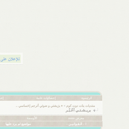
الرئيسية
إحصائيات عامة
إحص
منتديات بنات دوت كوم
>
♦ برَيشتي و ضوئي أترجم إحَساسي ..
بريـشـتـي أعُـبّـر
معرض mms
الأوسمة
◊ - الـقـوانـيـن -
مواضيع لم يرد عليها