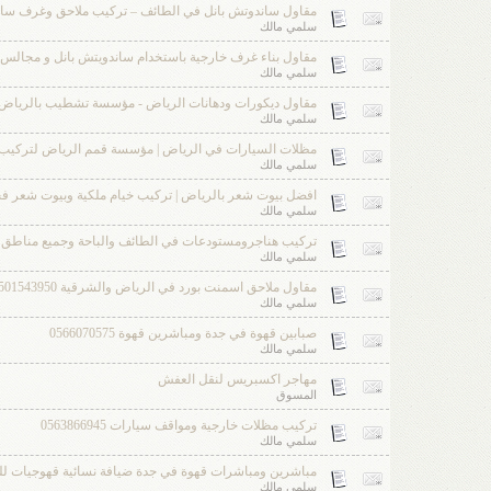
مقاول ساندوتش بانل في الطائف – تركيب ملاحق وغرف ساندوتش بانل
سلمي مالك
مقاول بناء غرف خارجية باستخدام ساندويتش بانل و مجالس 0551033861
سلمي مالك
مقاول ديكورات ودهانات الرياض - مؤسسة تشطيب بالرياض 551033861
سلمي مالك
مظلات السيارات في الرياض | مؤسسة قمم الرياض لتركيب المظلات 
سلمي مالك
افضل بيوت شعر بالرياض | تركيب خيام ملكية وبيوت شعر فخمة 866945
سلمي مالك
تركيب هناجرومستودعات في الطائف والباحة وجميع مناطق المملكة 0
سلمي مالك
مقاول ملاحق اسمنت بورد في الرياض والشرقية 0501543950
سلمي مالك
صبابين قهوة في جدة ومباشرين قهوة 0566070575
سلمي مالك
مهاجر اكسبريس لنقل العفش
المسوق
تركيب مظلات خارجية ومواقف سيارات 0563866945
سلمي مالك
مباشرين ومباشرات قهوة في جدة ضيافة نسائية قهوجيات للحفلات 706
سلمي مالك