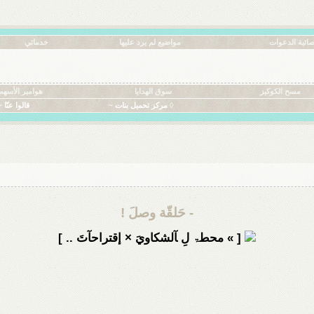
ائية الدعوات
مواضيع لم يرد عليها
خدماتي
مسح الكوكيز
سوق الهدايا
هوامير الأسهم
◊ مركز تحميل بنات ~
قالوا عنّا ~
- حَلقّة وصلَ !
[ » محطۃ لِ ﺂلشكاويَ × إقتراحآتَ .. ]