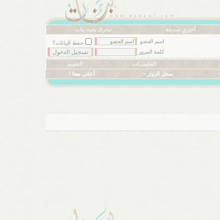
أخبري صديقة
محرك بحث بنات
اسم العضو
حفظ البيانات؟
كلمة المرور
التعليمـــات
التقويم
سجل الزوار ~
أعلني معنا !