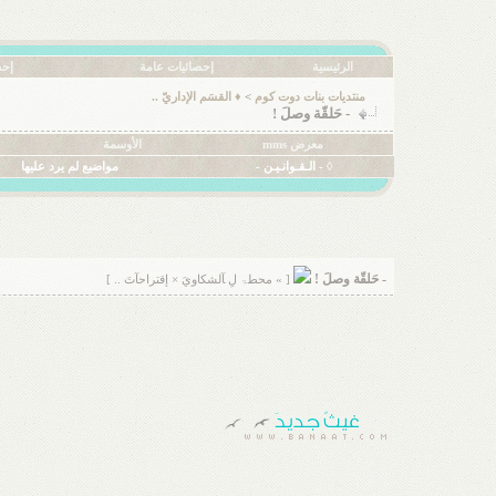
الرئيسية
إحصائيات عامة
إحص
منتديات بنات دوت كوم
>
♦ القسَم الإداريّ ..
- حَلقّة وصلَ !
معرض mms
الأوسمة
◊ - الـقـوانـيـن -
مواضيع لم يرد عليها
- حَلقّة وصلَ !
[ » محطۃ لِ ﺂلشكاويَ × إقتراحآتَ .. ]