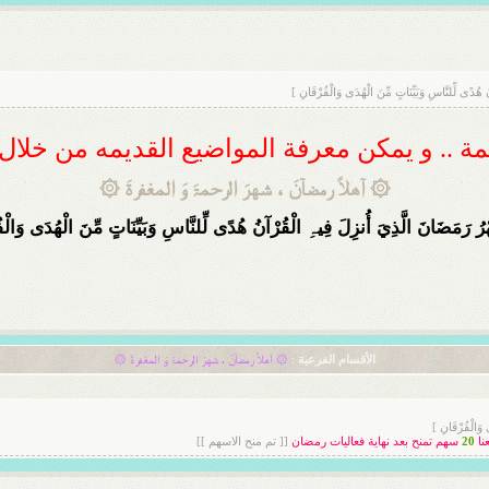
ُدًى لِّلنَّاسِ وَبَيِّنَاتٍ مِّنَ الْهُدَى وَالْفُرْقَانِ ]
ديمة .. و يمكن معرفة المواضيع القديمه من خلا
۞ آهلاً رمضآنَ ، شهرَ الرحمۃَ وَ المغفرةَ ۞
 رَمَضَانَ الَّذِيَ أُنزِلَ فِيہِ الْقُرْآنُ هُدًى لِّلنَّاسِ وَبَيِّنَاتٍ مِّنَ الْهُدَى وَالْف
الأقسام الفرعية
:
۞ آهلاً رمضآنَ ، شهرَ الرحمۃَ وَ المغفرةَ ۞
 وَالْفُرْقَانِ ]
نا
20
سهم تمنح بعد نهاية فعاليات رمضان
[[ تم منح الاسهم ]]