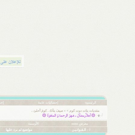
الرئيسية
إحصائيات عامة
إحص
منتديات بنات دوت كوم
>
» صيفَ بنآتّ . كومَ آحلىَ ،
۞ آهلاً رمضآنَ ، شهرَ الرحمۃَ وَ المغفرةَ ۞
معرض mms
الأوسمة
◊ - الـقـوانـيـن -
مواضيع لم يرد عليها