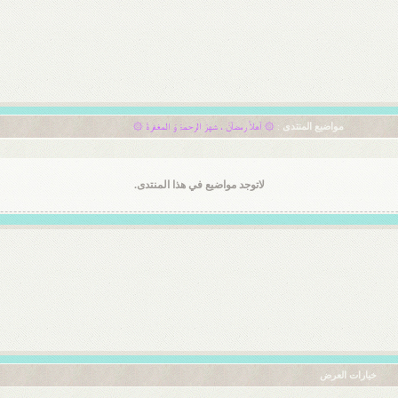
مواضيع المنتدى
:
۞ آهلاً رمضآنَ ، شهرَ الرحمۃَ وَ المغفرةَ ۞
لاتوجد مواضيع في هذا المنتدى.
خيارات العرض