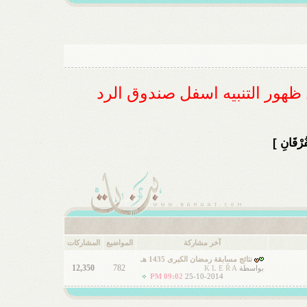
ل ظهور التنبيه اسفل صندوق الرد
ُرْقَانِ ]
آخر مشاركة
المواضيع
المشاركات
نتائج مسابقة رمضان الكبرى 1435 هـ
12,350
782
بواسطة
K L E Ř A
09:02 PM
25-10-2014