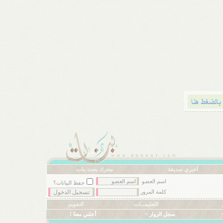
أخبري صديقة
محرك بحث بنات
اسم العضو
حفظ البيانات؟
كلمة المرور
التعليمـــات
التقويم
سجل الزوار ~
أعلني معنا !