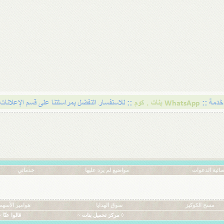
ائية الدعوات
مواضيع لم يرد عليها
خدماتي
مسح الكوكيز
سوق الهدايا
هوامير الأسهم
◊ مركز تحميل بنات ~
قالوا عنّا ~