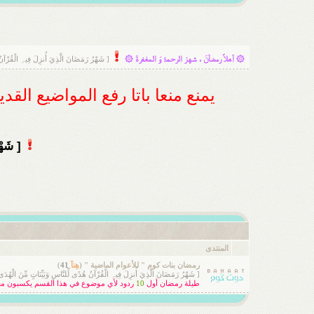
۞ آهلاً رمضآنَ ، شهرَ الرحمۃَ وَ المغفرةَ ۞
[ شَهْرُ رَمَضَانَ الَّذِيَ أُنزِلَ فِيہِ الْقُرْآنُ ه
يمنع منعا باتا رفع المواضيع الق
[ شَهْرُ
المنتدى
رمضان بنات كوم " للأعوام الماضية "
(
هِنآ
41
)
[ شَهْرُ رَمَضَانَ الَّذِيَ أُنزِلَ فِيہِ الْقُرْآنُ هُدًى لِّلنَّاسِ وَبَيِّنَاتٍ مِّنَ الْهُدَى
طيلة رمضان أول
10
ردود لأي موضوع في هذا القسم يكسبون مع