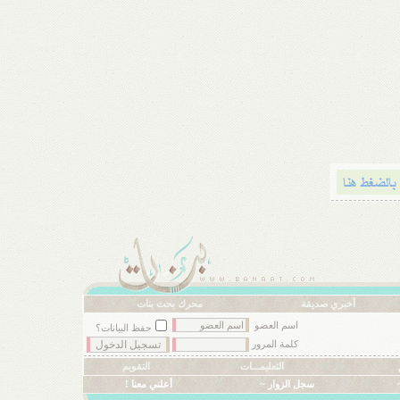
أخبري صديقة
محرك بحث بنات
اسم العضو
حفظ البيانات؟
كلمة المرور
التعليمـــات
التقويم
سجل الزوار ~
أعلني معنا !