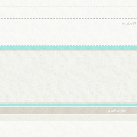
لانجليزية
خيارات العرض