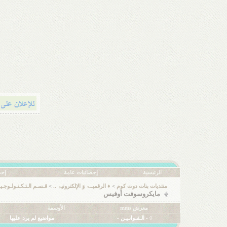
الرئيسية
إحصائيات عامة
إحص
منتديات بنات دوت كوم
>
♦ الرقميــۃ وَ الإلكترونيۃ ..
>
قـسـم الـتـكـنـولـوجـيـ
مايكروسوفت أوفيس
معرض mms
الأوسمة
◊ - الـقـوانـيـن -
مواضيع لم يرد عليها