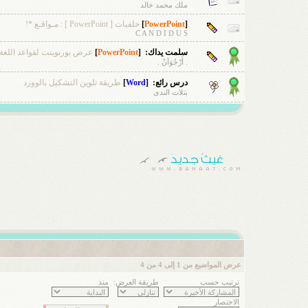
ملك محمد خالد
[
PowerPoint
]
خلفيات [ PowerPoint ] : مـواقـع *!
C A N D I D U S
سلمت يداك:
[
PowerPoint
]
عرض بوربوينت لقواعد اللغة ا
. أُرْجُوَآنْ .
درس رائع:
[
Word
]
طريقة تلوين التشكيل بالوورد
بتلات الندى
عرض المواضيع من 1 إلى 4 من 4
ترتيب حسب
طريقة العرض:
منذ
الاختصار