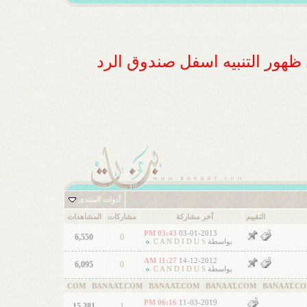
ل ظهور التنبيه اسفل صندوق الرد
أدوات المنتدى
التقييم
آخر مشاركة
مشاركات
المشاهدات
03:43 PM
03-01-2013
6,550
0
بواسطة
C A N D I D U S
11:27 AM
14-12-2012
6,095
0
بواسطة
C A N D I D U S
 BANAAT.COM BANAAT.COM BANAAT.COM BANAAT.COM BANAAT.COM BANA
06:16 PM
11-03-2019
15,381
1