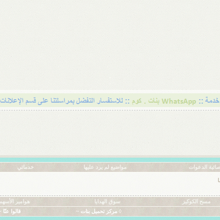
ائية الدعوات
مواضيع لم يرد عليها
خدماتي
ا
مسح الكوكيز
سوق الهدايا
هوامير الأسهم
◊ مركز تحميل بنات ~
قالوا عنّا ~