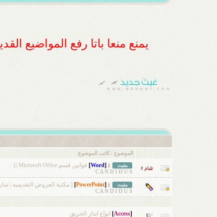
يمنع منعا باتا رفع المواضيع الق
الموضوع
/
كاتب الموضوع
:
[
Word
]
قوانين قسم Microsoft Office |} . .
مثبت
C A N D I D U S
:
[
PowerPoint
]
[ مكتبة العروض التقديميه | شارك
مثبت
C A N D I D U S
OM BANAAT.COM
[
Access
]
انواع انذار الحريق