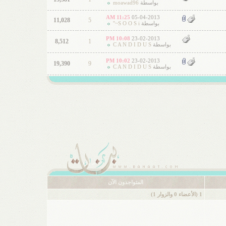
بواسطة
moawad96
11:25 AM
05-04-2013
11,028
5
بواسطة
S O O S i~''
10:08 PM
23-02-2013
8,512
1
بواسطة
C A N D I D U S
10:02 PM
23-02-2013
19,390
9
بواسطة
C A N D I D U S
المتواجدون الآن
1 (الأعضاء 0 والزوار 1)