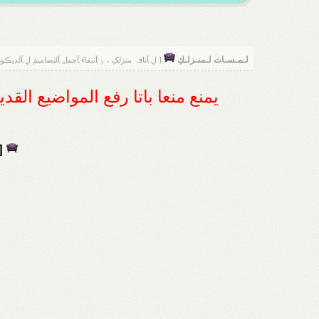
لـمـسـات لـمنـزلـكِ
[ لِ ﺂناقۃ منزلکِ ، ۊ ﺂنتقاءَ ﺂجمل ﺂلتصاميمَ لِ ﺂلديڪو
يمنع منعا باتا رفع المواضيع الق
[ 