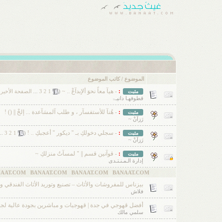
الموضوع
/
كاتب الموضوع
:
- هيآ معاً نحوَ ألإبدآعْ .. ~
‏
مثبت
(
1
2
3
...
الصفحة الأخير
قطوفهـا دانيـۃ
:
- هُنآ للأستفسآر ، و طلب آلمسَآعدة ... إلخْ || () !
مثبت
رَزآنْ ~
:
- سجلي دخولكِ بـ " ديكور " أعجبكِ .. !
‏
مثبت
(
1
2
3
..
رَزآنْ ~
:
- قوآنين قسم || " لمسآتُ منزلكِ ~
مثبت
إدارة الـمـنـتـدى
.COM
بيزناس للمفروشات والأثاث – تصنيع وتوريد الأثاث الفندقي 
فلاش
أفضل قهوجي في جدة | قهوجيات و مباشرين بجودة عالية لجميع المنا
سلمي مالك