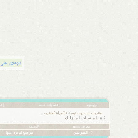
الرئيسية
إحصائيات عامة
إحص
منتديات بنات دوت كوم
>
♦ ﺂلمرأة ﺂلعصَريۃ ..
لـمـسـات لـمنـزلـكِ
معرض mms
الأوسمة
◊ - الـقـوانـيـن -
مواضيع لم يرد عليها