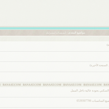
مواضيع المنتدى
: لـمـسـات لـمنـزلـكِ
ة
)
.
الصفحة الأخيرة
)
ANAAT.COM BANAAT.COM BANAAT.COM BANAAT.COM BANAAT.COM BANAAT
والسكني بجودة عالية داخل الممل
سبات 0539307706