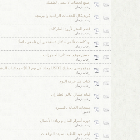
اصنع لحظات لا تنسى لطفلك
رحاب زمان
كريديكال للخدمات الرقمية والبرمجة
رحاب زمان
قصر الفخر لأروع الماركات
رحاب زمان
بودكاست تألقي – لأنكِ تستحقين أن تلمعي دائماً!
رحاب زمان
احسن موقع لمختلف الحجوزات
رحاب زمان
موقع ربحي يعطيك USDT مجانا كل يوم 0.3$ - مع اثبات الدفع
رحاب زمان
كتاب في غرفة النوم
رحاب زمان
قناة عشاق عالم الطياران
رحاب زمان
منتجات العناية بالبشرة
فلاش
دورة أسرار المال و ريادة الأعمال
رحاب زمان
ليلى عبد اللطيف سيدة التوقعات
رحاب زمان