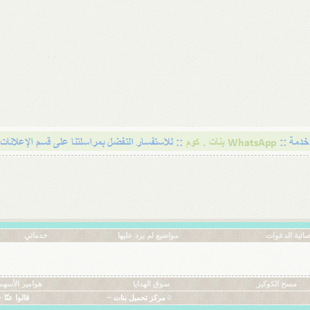
ائية الدعوات
مواضيع لم يرد عليها
خدماتي
مسح الكوكيز
سوق الهدايا
هوامير الأسهم
◊ مركز تحميل بنات ~
قالوا عنّا ~