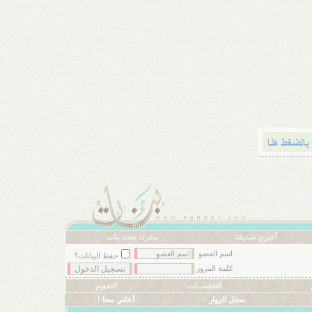
أخبري صديقة
محرك بحث بنات
اسم العضو
حفظ البيانات؟
كلمة المرور
التعليمـــات
التقويم
سجل الزوار ~
أعلني معنا !