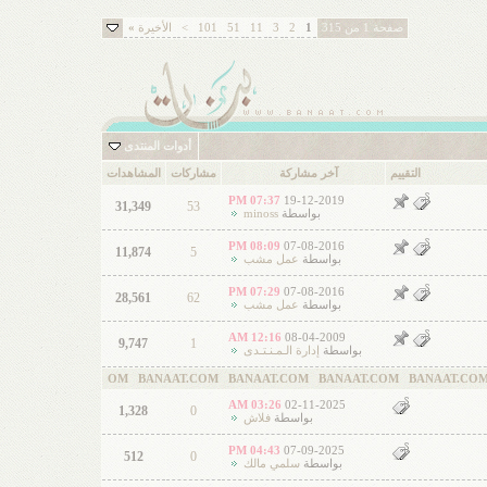
صفحة 1 من 315
1
2
3
11
51
101
>
الأخيرة
»
أدوات المنتدى
التقييم
آخر مشاركة
مشاركات
المشاهدات
07:37 PM
19-12-2019
31,349
53
بواسطة
minoss
08:09 PM
07-08-2016
11,874
5
بواسطة
عمل مشب
07:29 PM
07-08-2016
28,561
62
بواسطة
عمل مشب
12:16 AM
08-04-2009
9,747
1
بواسطة
إدارة الـمـنـتـدى
OM BANAAT.COM BANAAT.COM BANAAT.COM BANAAT.COM BANAAT.COM B
03:26 AM
02-11-2025
1,328
0
بواسطة
فلاش
04:43 PM
07-09-2025
512
0
بواسطة
سلمي مالك