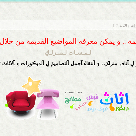
رات ۊ ﺂلآثاثَ ♡ ]
ديمة .. و يمكن معرفة المواضيع القديمه من خلا
لـمـسـات لـمنـزلـكِ
لِ ﺂناقۃ منزلکِ ، ۊ ﺂنتقاءَ ﺂجمل ﺂلتصاميمَ لِ ﺂلديڪورات ۊ ﺂلآثاثَ 