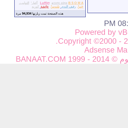
B S O M A
●сυтє ρiηκ
Ļuffiღ
أبَتيل’
التوليب،
حَنِينْ
رفيف الندى
سُندسْ
عائِشة
كوريه
هذه الصفحة تمت زيارتها
94,934
مرة
08:3
Powered by vBu
Copyright ©2000 - 20
Adsense Ma
BANAAT.