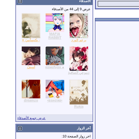
الأصدقاء
عرض 9 إلى 44 من الأصدقاء
MAFIA
RABBIT
برعم الورد
- ڪيسآميَ ♥
● ĸαмεℓyαн
أسِيفْ
دموعي الصافية
dreamzo
•вѕнσяα•
Rukia
عرض جميع الأصدقاء
آخر الزوار
اخر زوار الصفحة 10: