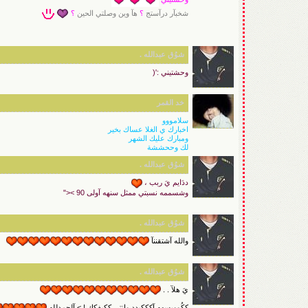
شخبآر درآستج
؟
هآ وين وصلتي الحين
؟
شوُق عبدالله .
وحشتيني :'(
خد القمر
سلامووو
اخبارك ي الغلا عساك بخير
ومبارك عليك الشهر
لك وححششة
شوُق عبدالله .
ددَايم يَ ربب ،
وشسممه نسبتي ممثل سنهه آولى 90 ><"
شوُق عبدالله .
والله آشتقننآ
شوُق عبدالله .
يَ هلآ . .
ككُوويسهه آكككِيدد وإنتي ككِيفكك ! > آلحمدلله