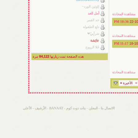
||وتين الورد~
أمل الغد
مشاهدة المحادثة
خد القمر
22-1
10:36 PM
دلع الطفوله
سَرآبِيْ❤
مشاهدة المحادثة
عائِشة
18-1
11:17 PM
غَلا الرووح
هذه الصفحة تمت زيارتها
84,122
مرة
مشاهدة المحادثة
>
الأخيرة
»
الاتصال بنا
-
المعلن
-
بنات دوت كوم - BANAAT
-
الأرشيف
-
الأعلى