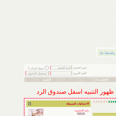
اسم العضو
حفظ البيانات؟
كلمة المرور
التعليمـــات
التقويم
ل ظهور التنبيه اسفل صندوق الرد
الاحصائيات البسيطة
رقم العضوية
59525