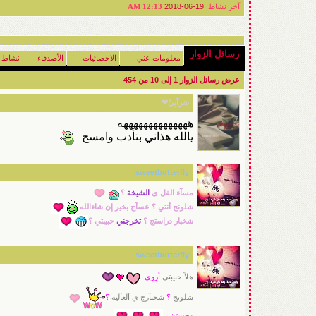
آخر نشاط:
19-06-2018
12:13 AM
رسائل الزوار
معلومات عني
الاحصائيات
الأصدقاء
نشاط 
عرض رسائل الزوار 1 إلى
10
من
454
سَرآبِيْ❤
ههههههههههههههه
يالله هذاني بتأدب وامسح
sweetbutterfly
مسآء الفل ي
الشيخة
؟
شلونج أنتي ؟ عسآج بخير إن شاءالله
شخبار دراستج ؟
تخرجني
حبيبتي ؟
sweetbutterfly
هلآ حبيبتي
أروى
شلونج
؟
شخبآرج ي آلغآلية
؟
وحشتيني