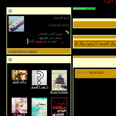
الاحصائيات البسيطة
تاريخ التسجيل
24-09-2010
إجمالي المشاركات
2,783
صورة اللقب الإضافي
 الحممد اذا رضيت ولك الحممد بعد الرضى :"(
مشاهدة جميع الاحصائيات
الأصدقاء
عرض 9 إلى 49 من الأصدقاء
01:51 PM
16-10-2013
ترآتيل الحلم
{ زهور } العسل
мα7đ 8đđє ✿
@ المها @