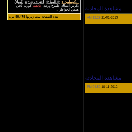
- ڪيسآميَ ♥
@ المها @
أحتراف جرح∞
أَشْوآقْ
ذكرني انساك
طموح ورديه
عائِشة
كوريه
لُجين
مشاهدة المحادثة
همس الخواطر ..
هذه الصفحة تمت زيارتها
88,478
مرة
12:29 AM
21-01-2013
مشاهدة المحادثة
04:52 PM
10-11-2012