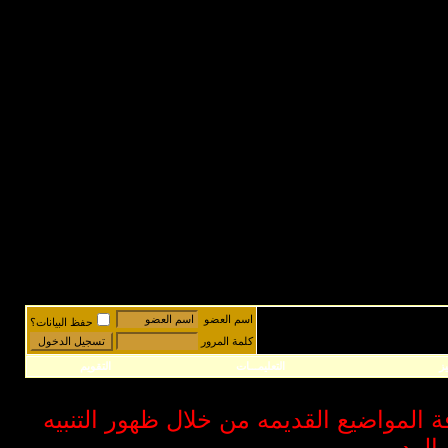
اسم العضو
حفظ البيانات؟
كلمة المرور
ز
التعليمـــات
التقويم
فة المواضيع القديمه من خلال ظهور التنبيه
الرد