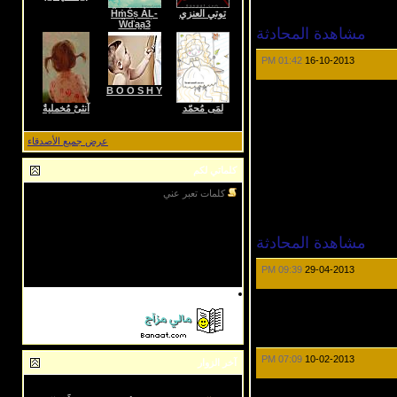
توتي العنزي
ĤṁṤṣ ẢĻ-
Ŵďąą3
مشاهدة المحادثة
01:42 PM
16-10-2013
B O O S H Y
لمَى مُحمّد
آنثىْ مُخمليةٌ
عرض جميع الأصدقاء
كلماتي لكم
كلمات تعبر عني
تكفى اعلنها صريحه قل [أبيـك] أو [مـا أبيـك]
.............
.............الصراحـة بالمحبه...[عـادي] مـا فيـهـا
مشاهدة المحادثة
زعــل !
أنطـر بلهفـه [ جـوابـك ] كــل مـابـي يحتـريـك
.......................لا [ تعلقني ] .. [ فديتك ] ماني قادر
09:39 PM
29-04-2013
أحتمـل
07:09 PM
10-02-2013
آخر الزوار
اخر زوار الصفحة 10: