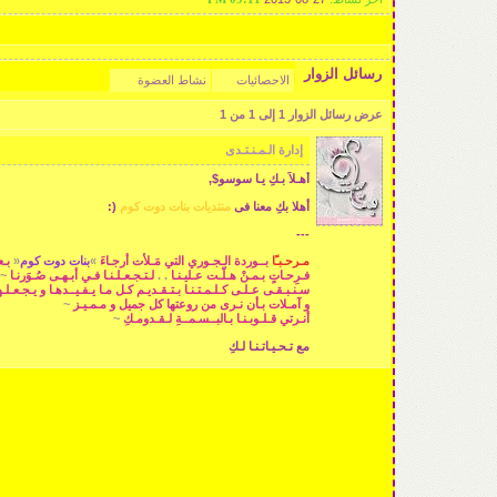
رسائل الزوار
الاحصائيات
نشاط العضوة
عرض رسائل الزوار 1 إلى
1
من
1
إدارة الـمـنـتـدى
أهـلاً بـكِ يـا سوسو$,
أهلا بكِ معنا فى
منتديات بنات دوت كوم
(:
---
مـرحـبـًا
بــوردة الـجـوري التي مَـلأت أرجـاءَ
»
بنات دوت كوم
«
بـع
فـرِحـاتٍ بـمـنْ هـلّـت عـليـنـا
. .
لـتـجـعـلـنـا فـي أبـهـى صُـوَرنـا
~
سـنـبـقـى عـلـى كـلـمـتـنـا بـتـقـديـم كـل مـا يـفـيــدهـا و يـجـعـل
و آمـلات بـأن نـرى من روعتها كل جميل و مـمـيـز
~
أنـرتي قـلـوبـنـا بـالبــسـمــةِ لـقـدومـكِ
~
مع تـحـيـاتـنـا لـكِ