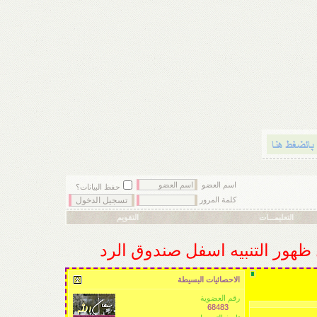
اسم العضو
حفظ البيانات؟
كلمة المرور
التعليمـــات
التقويم
ل ظهور التنبيه اسفل صندوق الرد
الاحصائيات البسيطة
رقم العضوية
68483