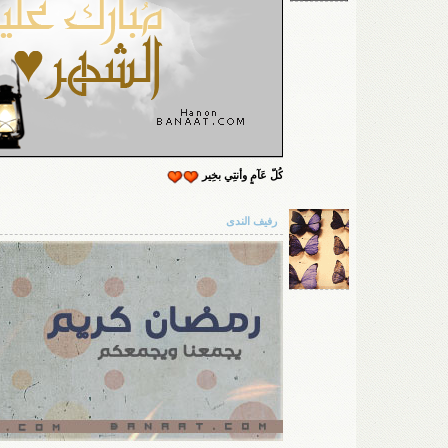
كُلّ عَآمٍ وأنتِي بخِير
رفيف الندى