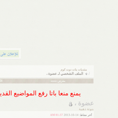
منتديات بنات دوت كوم
الملف الشخصي لـ عضوة ،
معرض mms
ال
يمنع منعا باتا رفع المواضيع الق
عضوة ،
بنوتة ذهبية
آخر نشاط:
14-10-2013
01:37 AM