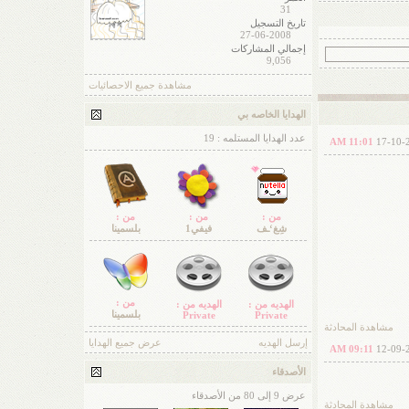
31
تاريخ التسجيل
27-06-2008
إجمالي المشاركات
9,056
مشاهدة جميع الاحصائيات
الهدايا الخاصه بي
عدد الهدايا المستلمه : 19
11:01 AM
17-10-
من :
من :
من :
شِغ‘ـف
فيفي1
بلسمينا
من :
الهديه من :
الهديه من :
بلسمينا
Private
Private
مشاهدة المحادثة
إرسل الهديه
عرض جميع الهدايا
09:11 AM
12-09-
الأصدقاء
عرض 9 إلى 80 من الأصدقاء
مشاهدة المحادثة