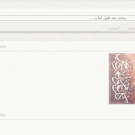
ت بعد طول غياب . . .
عضوة
أوسمتي
2013
2013