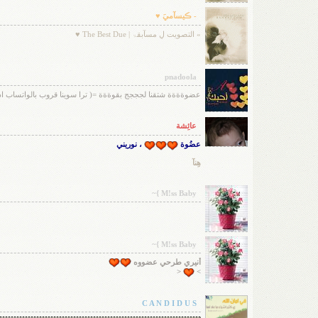
- ڪيسآميَ ♥
» التصويت لِ مسآبقۃ | The Best Due ♥
pnadoola
عضوةةةة شتقنا لجججج بقوةةة =( ترا سوينا قروب بالواتساب اذا
عائِشة
عضُوة
، نوريني
هِنآ
M!ss Baby }~
M!ss Baby }~
أنيري طرحي عضووه
<
>
C A N D I D U S