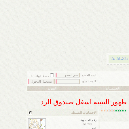
اسم العضو
حفظ البيانات؟
كلمة المرور
التعليمـــات
التقويم
ل ظهور التنبيه اسفل صندوق الرد
الاحصائيات البسيطة
رقم العضوية
51664
العمر