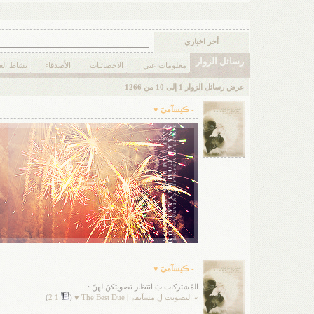
رجع
أخر اخباري
رسائل الزوار
معلومات عني
الاحصائيات
الأصدقاء
نشاط ال
عرض رسائل الزوار 1 إلى
10
من
1266
- ڪيسآميَ ♥
- ڪيسآميَ ♥
المُشتركات بَ انتظار تصويتكنَ لهنّ :
» التصويت لِ مسآبقۃ | The Best Due ♥
‏(
1
2
)