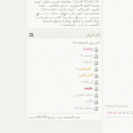
CoLoR YUoR LiFe
مناقشات قروب تفاؤل
لنفيد
بعضنـآ باللغه الانجليزيه . ادخلي لتتعلمي .. معنـآ
القروب البرتقالي ~ لونك يناديك
Choco girls
تصاميم دوت كوم
بنات حلوات
بنــاتــ :: نــــــــوّر
دربــي ::
بنــــــــوًٌٍَُِْتـــــآتـــــًٌٍَُِْ~ًٌَُ الخـــــــــــليـــجـــ’ًٌٍَُِْ~
صلاة الفجر ما نخليها
شعارنا يسطع بالسماء
[المصمــ‘م ـات..
نحو القمة ~
آخر الزوار
اخر زوار الصفحة 10:
Ļuffiღ
нαиαη ※
♥SARA
- ڪيسآميَ ♥
أنامل الخير
أورڪيدْ ♥
عائِشة
عفاف البارقي
لآڤِنْدَرْ ..
مشاهدة المحادثة
مجنونه فيكM
10:30 PM
20-07-
هذه الصفحة تمت زيارتها
159,750
مرة