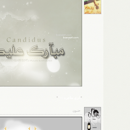
"
آدري متأخره ><"
"
حنـون