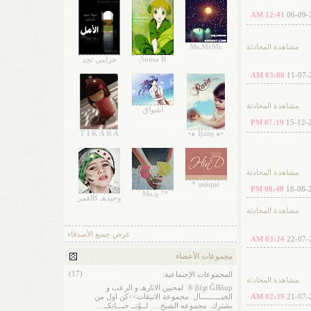
12:41 AM
06-09-
مشاهدة المحادثة
Ms.MrMr
Soma R.
خزامى نجد
03:00 AM
11-07-
مشاهدة المحادثة
اشواق
07:19 PM
15-12-
T I K A R A
•● Ṟάiŋ ●•
مشاهدة المحادثة
џпiqџέ *
08:48 PM
18-08-
™ Ms.ŋ `
وحيدهـ كالقمر
مشاهدة المحادثة
عرض جميع الأصدقاء
03:24 AM
22-07-
مجموعات الأعضاء
(17)
المجموعات الإجتماعية:
مشاهدة المحادثة
βέşt ĞЯǒup ®
لمحبين الاثارهـ و الرعب و
الخيــــــــــال
مجموعة الانيقات>>كن اول من
02:39 AM
21-07-
يشترك
مجموعه الشبح....
لــوّنــ حيـــاتكــ ...