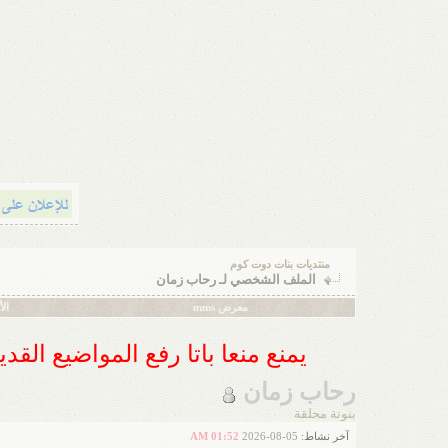
منتديات بنات دوت كوم
الملف الشخصي لـ رحاب زمان
معرض mms
ال
يمنع منعا باتا رفع المواضيع الق
رحاب زمان
بنوتة محلقة
آخر نشاط:
05-08-2026
01:52 AM