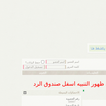
اسم العضو
حفظ البيانات؟
كلمة المرور
التعليمـــات
التقويم
ل ظهور التنبيه اسفل صندوق الرد
الاحصائيات البسيطة
رقم العضوية
69997
تاريخ التسجيل