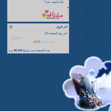
إنما واجهت بحرا !
آخر الزوار
اخر زوار الصفحة 10:
Ļuffiღ
♥..R7ma•
'ѕмιℓє✿
jüst drëäm
S M I
L E
حَنِينْ
رفيف الندى
عائِشة
عفاف البارقي
كوريه
هذه الصفحة تمت زيارتها
80,108
مرة