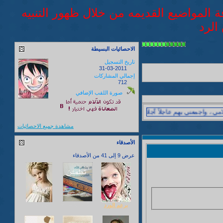
فة المواضيع القديمه من خلال ظهور التنبيه
الرد
الاحصائيات البسيطة
تاريخ التسجيل
31-03-2011
إجمالي المشاركات
712
صورة اللقب الإضافي
واجمعني بهم عاجلاً آجلاً ..
مشاهدة جميع الاحصائيات
الأصدقاء
عرض 9 إلى 41 من الأصدقاء
» M$.jOjØ «♥
برعم الورد
Ana 3'er