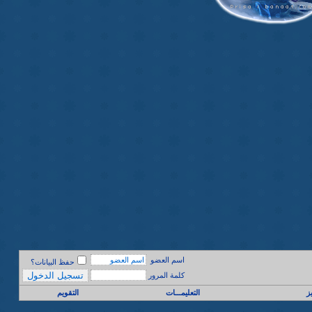
اسم العضو
حفظ البيانات؟
كلمة المرور
ز
التعليمـــات
التقويم