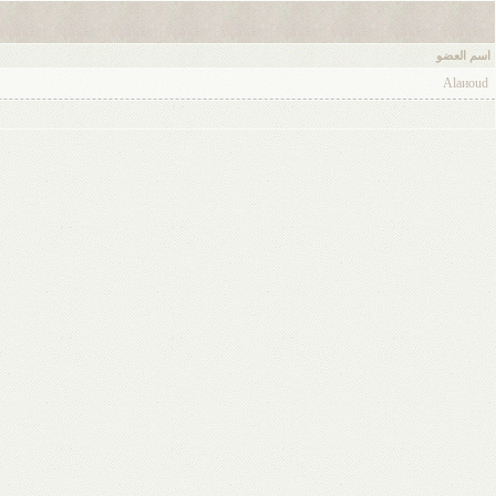
اسم العضو
Alaиoud