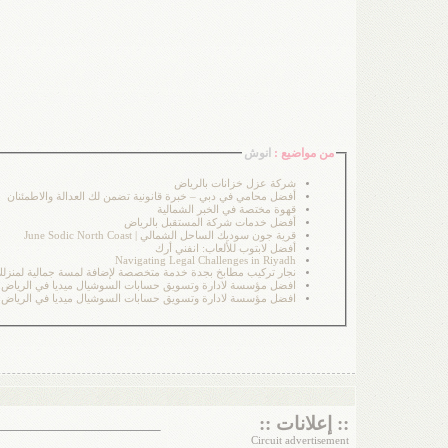
من مواضيع :
انوش
شركة عزل خزانات بالرياض
أفضل محامي في دبي – خبرة قانونية تضمن لك العدالة والاطمئنان
قهوة مختصة في الخبر الشمالية
أفضل خدمات شركة المستقبل بالرياض
قرية جون سوديك الساحل الشمالي | June Sodic North Coast
أفضل لابتوب للألعاب: انفني أرك
Navigating Legal Challenges in Riyadh
نجار تركيب مطابخ بجدة خدمة متخصصة لإضافة لمسة جمالية لمنزل
افضل مؤسسة لادارة وتسويق حسابات السوشيال ميديا في الرياض
افضل مؤسسة لادارة وتسويق حسابات السوشيال ميديا في الرياض
:: إعلانات ::
Circuit advertisement