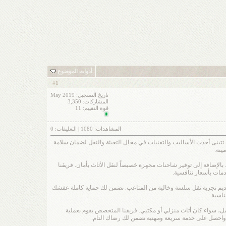
أدوات الموضوع
1
#
تاريخ التسجيل: May 2019
المشاركات: 3,350
قوة التقييم:
11
المشاهدات:
1080
| التعليقات:
0
ث تتبنى أحدث الأساليب والتقنيات في مجال التعبئة والنقل لضمان سلامة
ينة.
بالإضافة إلى توفير شاحنات مجهزة خصيصاً لنقل الأثاث بأمان. فريقنا
خدمات بأسعار تنافسية.
تقديم تجربة نقل سلسة وخالية من المتاعب. نضمن لك حماية كاملة عفشك
ناسبة.
مل، سواء كان أثاث منزلي أو مكتبي. فريقنا المتخصص يقوم بعملية
نا واحصل على خدمة سريعة ومهنية تضمن لك رضاك التام.