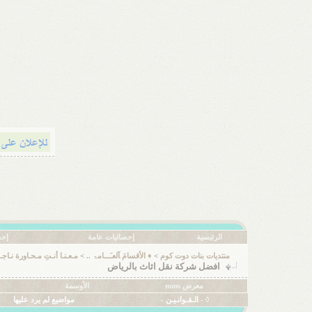
الرئيسية
إحصائيات عامة
إحص
منتديات بنات دوت كوم
>
♦ الأقسامَ ﺂلعـَـــامۃ ..
>
مـعـنـا أنـتِ مـحـاورة نـاجـ
افضل شركة نقل اثاث بالرياض
معرض mms
الأوسمة
◊ - الـقـوانـيـن -
مواضيع لم يرد عليها