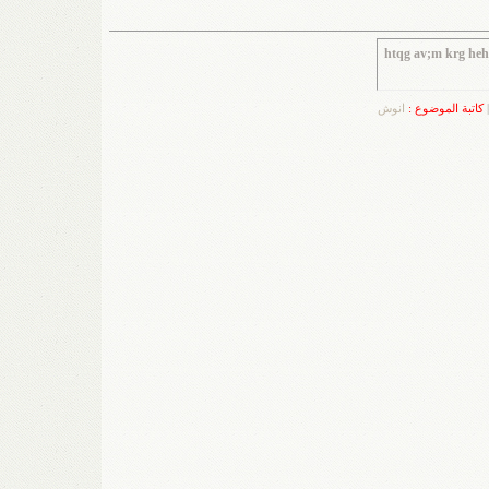
htqg av;m krg he
|
كاتبة الموضوع :
انوش