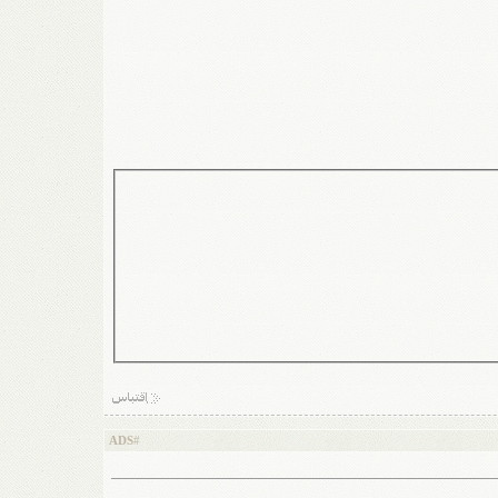
ADS
#