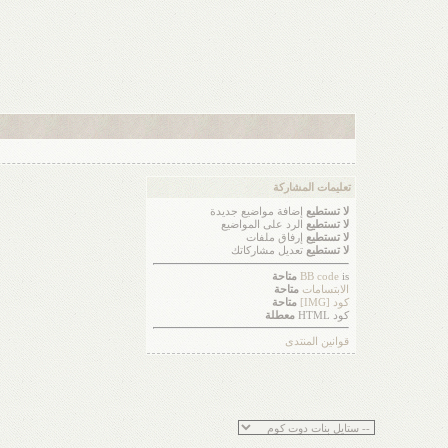
تعليمات المشاركة
لا تستطيع
إضافة مواضيع جديدة
لا تستطيع
الرد على المواضيع
لا تستطيع
إرفاق ملفات
لا تستطيع
تعديل مشاركاتك
is
BB code
متاحة
الابتسامات
متاحة
كود [IMG]
متاحة
كود HTML
معطلة
قوانين المنتدى