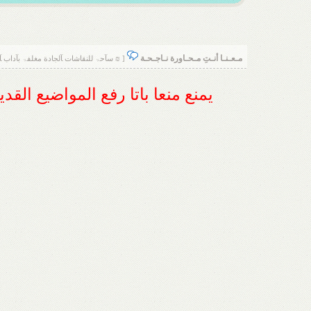
مـعـنـا أنـتِ مـحـاورة نـاجـحـة
[ ₪ سآحۃ للنقاشات ﺂلجادة مغلفۃ بآداب ﺂل
يمنع منعا باتا رفع المواضيع الق