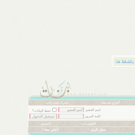
أخبري صديقة
محرك بحث بنات
اسم العضو
حفظ البيانات؟
كلمة المرور
التعليمـــات
التقويم
سجل الزوار ~
أعلني معنا !