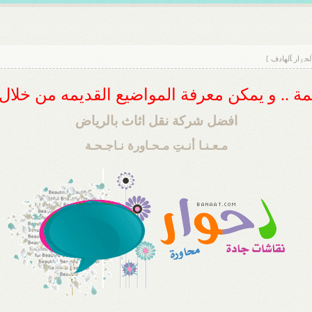
حۊار ﺂلهادف ]
ديمة .. و يمكن معرفة المواضيع القديمه من خلا
افضل شركة نقل اثاث بالرياض
مـعـنـا أنـتِ مـحـاورة نـاجـحـة