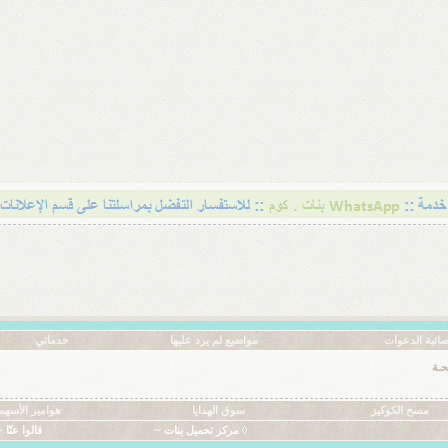
ائية الدعوات
مواضيع لم يرد عليها
خدماتي
حـة
مسح الكوكيز
سوق الهدايا
هوامير الأسهم
◊ مركز تحميل بنات ~
قالوا عنّا ~