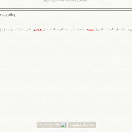
he fhgvdhq
 شركة نقل اثاث بالرياض
||
القسم :
مـعـنـا أنـتِ مـحـاورة نـاجـحـة
||
المصدر :
منتديات بنات دوت كوم
|
عدد زوار مواضيعى