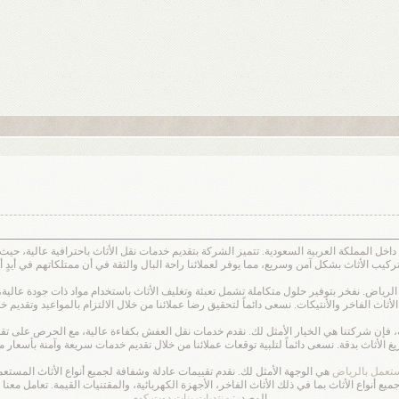
اخل المملكة العربية السعودية. تتميز الشركة بتقديم خدمات نقل الأثاث باحترافية عالية، حي
يب الأثاث بشكل آمن وسريع، مما يوفر لعملائنا راحة البال والثقة في أن ممتلكاتهم في أيدٍ أم
رياض. نفخر بتوفير حلول متكاملة تشمل تعبئة وتغليف الأثاث باستخدام مواد ذات جودة عالية، 
لأثاث الفاخر والأنتيكات. نسعى دائماً لتحقيق رضا عملائنا من خلال الالتزام بالمواعيد وتقديم 
ية، فإن شركتنا هي الخيار الأمثل لك. نقدم خدمات نقل العفش بكفاءة عالية، مع الحرص على 
لأثاث بدقة. نسعى دائماً لتلبية توقعات عملائنا من خلال تقديم خدمات سريعة وآمنة بأسعار م
ستعمل بالرياض
هي الوجهة الأمثل لك. نقدم تقييمات عادلة وشفافة لجميع أنواع الأثاث المستع
نواع الأثاث بما في ذلك الأثاث الفاخر، الأجهزة الكهربائية، والمقتنيات القيمة. تعامل مع
المصدر:
منتديات بنات دوت كوم