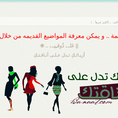
َ ۊ ﺂلكثيرَ غيرهِآ .. ]
ديمة .. و يمكن معرفة المواضيع القديمه من خلا
|| عَلـﮯ ذُوقـِيـﮯ .. ❀
أزيـائـكِ تـدل عـلـى أنـاقـتـكِ