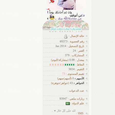
حالة الإتصال :
رقم العضوية :
69373
تاريخ التسجيل :
Jan 2014
العمر :
24
ا
لمشاركات :
379
بمعدل :
0.08
(مشاركة/اليوم)
النقاط :
التقييم :
3034
ت
قييم المستوى :
73
الأسهم
:
0
(أسهم/سهم)
الجواهر
:
43
(جواهر/جوهرة)
عدد الدعوات :
زيارات ملفي :
93947
علم الدولة :
الْحَمدُ لله علَى كُلِّ حَال ♥ ..
SMS :