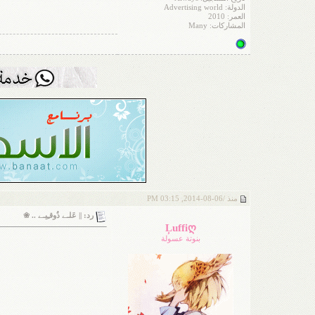
الدولة: Advertising world
العمر: 2010
المشاركات: Many
منذ /
06-08-2014, 03:15 PM
رد: || عَلـﮯ ذُوقـِيـﮯ .. ❀
Ļuffiღ
بنوتة عسولة