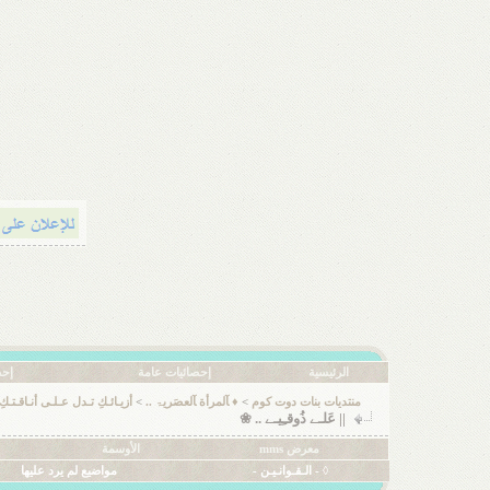
الرئيسية
إحصائيات عامة
إحص
منتديات بنات دوت كوم
>
♦ ﺂلمرأة ﺂلعصَريۃ ..
>
أزيـائـكِ تـدل عـلـى أنـاقـتـكِ
|| عَلـﮯ ذُوقـِيـﮯ .. ❀
معرض mms
الأوسمة
◊ - الـقـوانـيـن -
مواضيع لم يرد عليها