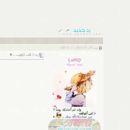
منذ /
24-07-2014, 05:13 AM
رد: || عَلـﮯ ذُوقـِيـﮯ .. ❀
Ļuffiღ
بنوتة عسولة