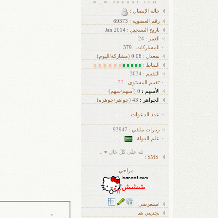
حالة الإتصال :
رقم العضوية :
69373
تاريخ التسجيل :
Jan 2014
العمر :
24
ا
لمشاركات :
379
بمعدل :
0.08
(مشاركة/اليوم)
النقاط :
التقييم :
3034
ت
قييم المستوى :
73
الأسهم
:
0
(أسهم/سهم)
الجواهر
:
43
(جواهر/جوهرة)
عدد الدعوات :
زيارات ملفي :
93947
علم الدولة :
الْحَمدُ لله علَى كُلِّ حَال ♥ ..
SMS :
مزاجي :
استعرضي :
تجديني هنا :