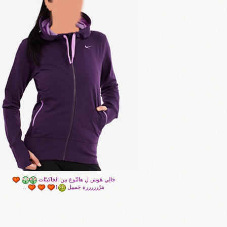
جَالِي هَوس لِ هالنّوع مِن الجَاكيتّات
مَرّرررررة جَمييل
1
..