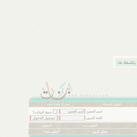
أخبري صديقة
محرك بحث بنات
اسم العضو
حفظ البيانات؟
كلمة المرور
التعليمـــات
التقويم
سجل الزوار ~
أعلني معنا !