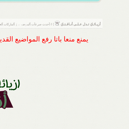
أزيـائـكِ تـدل عـلـى أنـاقـتـكِ
[ ◊ ﺂحدث صرعآت ﺂلمۊضۃ ، ۊَ ﺂلماركات ﺂلعالميۃ
يمنع منعا باتا رفع المواضيع الق