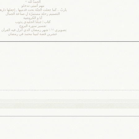
الحمدُ لله ~
مهم أتمنى تدخلو
ياربّ .. كما جعلت الجنّة تحت قدميها , إجعلها دارها
التصميم رحلة مستمرّة لِ صناعة الجمال
أنا و الكروشية
كتاب | جبلنا الجليدي يذوب
تفسير سورة البروج
تصويري ^^ \ شهر رمضان الذي أنزل فيه القرآن .
عشرين قصة لنبينا محمد في رمضان