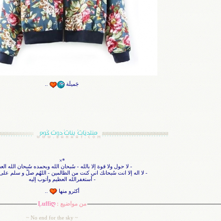
جَميلَة
..
*×
- لا حول ولا قوة إلا بالله - سُبحان الله وبحمده سُبحان الله الع
- لا اله إلا انت سُبحانك اني كنت من الظالمين - اللهُم صلّ و سلم على 
- أستغفرالله العظيم وأتوب إليه
أكثرو منها
..
من مواضيع :
Ļuffiღ
~ No end for the sky ~