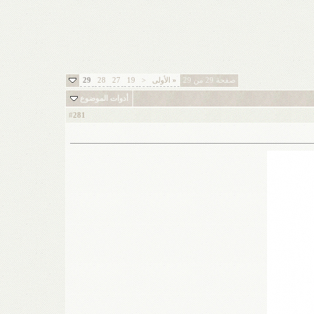
صفحة 29 من 29
«
الأولى
<
19
27
28
29
أدوات الموضوع
281
#