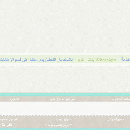
ائية الدعوات
مواضيع لم يرد عليها
خدماتي
مسح الكوكيز
سوق الهدايا
هوامير الأسهم
◊ مركز تحميل بنات ~
قالوا عنّا ~