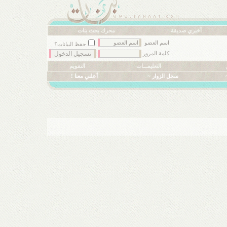
أخبري صديقة
محرك بحث بنات
اسم العضو
حفظ البيانات؟
كلمة المرور
التعليمـــات
التقويم
سجل الزوار ~
أعلني معنا !