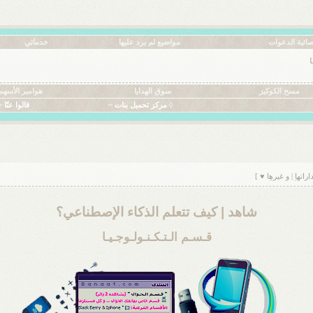
ائية الدعوات
مواضيع لم يرد عليها
خدماتي
ا
مسح الكوكيز
سوق الهدايا
هوامير الأسهم
◊ مركز تحميل بنات ~
قالوا عنّا ~
هاِ | و غيرهِا ♥ ]
شاهد | كيف تتعلم الذكاء الإصطناعي؟
قـسـم الـتـكـنـولـوجـيـا