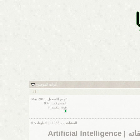
أدوات الموضوع
1
#
تاريخ التسجيل: Mar 2018
المشاركات: 837
قوة التقييم:
9
المشاهدات:
11085
| التعليقات:
0
Artific