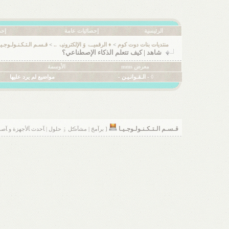
الرئيسية
إحصائيات عامة
إحص
منتديات بنات دوت كوم
>
♦ الرقميــۃ وَ الإلكترونيۃ ..
>
قـسـم الـتـكـنـولـوجـيـ
شاهد | كيف تتعلم الذكاء الإصطناعي؟
معرض mms
الأوسمة
◊ - الـقـوانـيـن -
مواضيع لم يرد عليها
قـسـم الـتـكـنـولـوجـيـا
[ برآمجَ | مشآڪل ۊَ حلول | ﺂحدث ﺂلأجهزة و ﺂصدارات