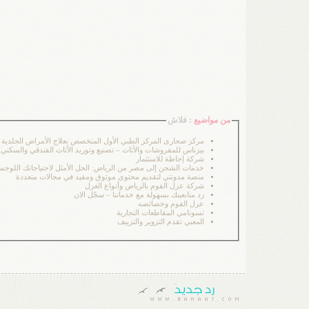
من مواضيع :
فلاش
مركز صحارى المركز الطبي الأول المتخصص بعلاج الأمراض الجلدية 
بيزناس للمفروشات والأثاث – تصنيع وتوريد الأثاث الفندقي والسكني 
شركة إحاطة للاستثمار
خدمات الشحن إلى مصر من الرياض: الحل الأمثل لاحتياجاتك اللوجس
منصة مدونتي لتقديم محتوى موثوق ومفيد في مجالات متعددة
شركة عزل الفوم بالرياض وأنواع العزل
زد متابعينك بسهولة مع خدماتنا – سجّل الان
عزل الفوم وخصائصه
تسونامي المقاطعات التجارية
المعبي تقدم التزوير والتزييف