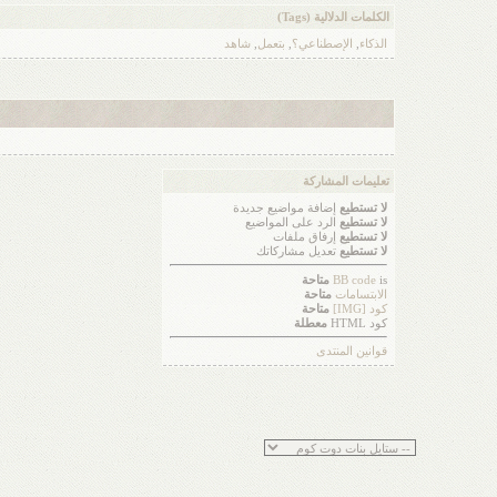
الكلمات الدلالية (Tags)
الذكاء
,
الإصطناعي؟
,
بتعمل
,
شاهد
تعليمات المشاركة
لا تستطيع
إضافة مواضيع جديدة
لا تستطيع
الرد على المواضيع
لا تستطيع
إرفاق ملفات
لا تستطيع
تعديل مشاركاتك
is
BB code
متاحة
الابتسامات
متاحة
كود [IMG]
متاحة
كود HTML
معطلة
قوانين المنتدى