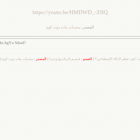
https://youtu.be/HMDWD_-ZfIQ
المصدر:
منتديات بنات دوت كوم
g`;hx hgYw'khud?
 | كيف تتعلم الذكاء الإصطناعي؟
||
القسم :
قـسـم الـتـكـنـولـوجـيـا
||
المصدر :
منتديات بنات دوت كوم
|