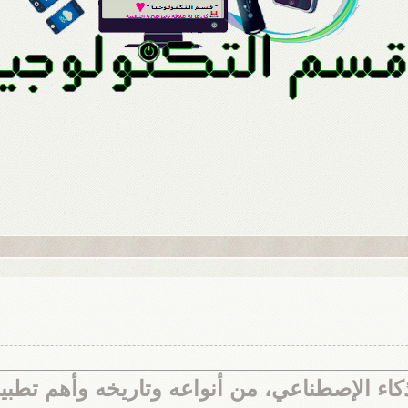
عي، من أنواعه وتاريخه وأهم تطبيقاته | ial Intelligence