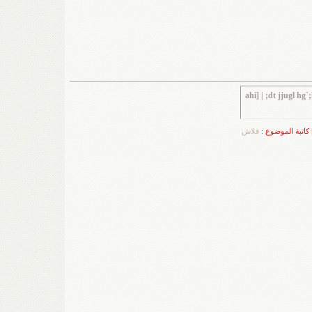
ahi] | ;dt jjugl h
|
كاتبة الموضوع :
فلاش