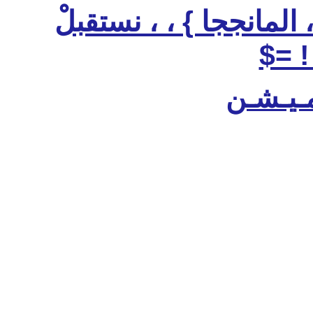
 } ، ، نستقبلْ