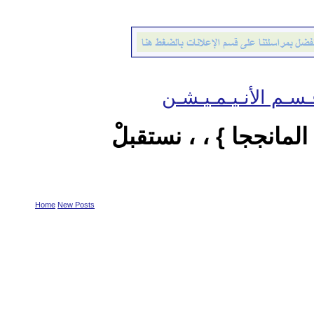
ـيـشـن
، ، نستقبلْ
Home
New Posts