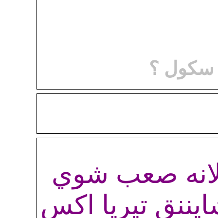
 صعب شوي
تيريا اكس