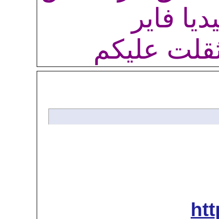
ر
ليكم