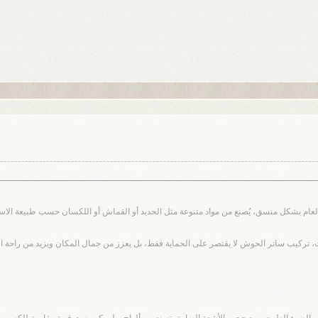
عام بشكل منسق، يُصنع من مواد متنوعة مثل الحديد أو القماش أو اللكسان حسب طبيعة ال
ت، تركيب ساتر الحوش لا يقتصر على الحماية فقط، بل يعزز من جمال المكان ويزيد من راحة السك
ر الضوء الطبيعي مع حجب الأشعة الضارة، تصنع من ألواح بولي كربونيت قوية مقاومة للكسر و