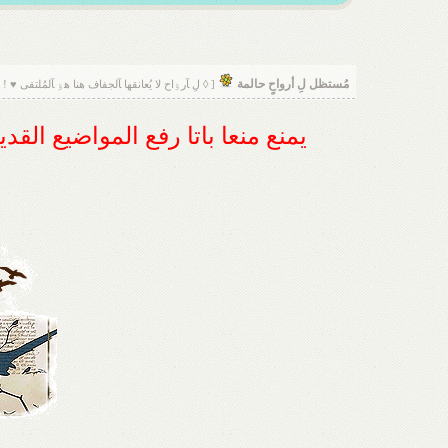
مُستظل لِ أرواحٍ حالمة
[ ◊ لِ ﺂرۊاح لا يُعانقها ﺂلجفاف هنا هۊ ﺂلمُلتقى ♥ ! 
يمنع منعا باتا رفع المواضيع الق