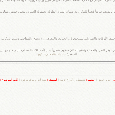
يضيف طابعاً فخماً للمكان مع ضمان المتانة الطويلة وسهولة الصيانة، بفضل خفتها ومقاومتها 
مختلف الأوقات والظروف، تُستخدم في الحدائق والمقاهي والأسطح والمداخل، وتتميز بإمكانية 
دام، توفر الظل والحماية وتمنح المكان مظهراً عصرياً بسيطاً، مظلات السحاب اليدوية تجمع ب
المصدر:
منتديات بنات دوت كوم
ي :
ساتر حوش
||
القسم :
مُستظل لِ أرواحٍ حالمة
||
المصدر :
منتديات بنات دوت كوم
||
كاتبة الموضوع :