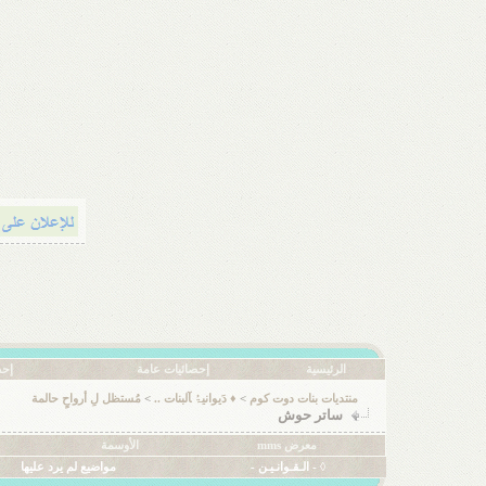
الرئيسية
إحصائيات عامة
إحص
منتديات بنات دوت كوم
>
♦ دَيوانيۃُ ﺂلبنات ..
>
مُستظل لِ أرواحٍ حالمة
ساتر حوش
معرض mms
الأوسمة
◊ - الـقـوانـيـن -
مواضيع لم يرد عليها