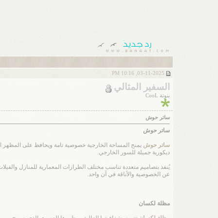
03-11-2025, 10:16 PM
السفير المثالي
بنوتة CooL
ساتر حوش
ساتر حوش
ساتر حوش
يمنح المساحة الخارجية خصوصية تامة ويحافظ على المظهر ال
ديكورية جميلة للسور الخارجي.
يُنفذ بتصاميم متعددة تناسب مختلف الطرازات المعمارية للمنازل والفيلا
عن الخصوصية والأناقة في آن واحد.
مظلة لكسان
مظلة لكسان
تتميز بشفافيتها العالية ومظهرها العصري الذي يسمح بمرو