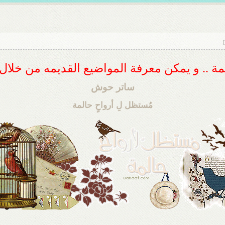
]
ديمة .. و يمكن معرفة المواضيع القديمه من خلا
ساتر حوش
مُستظل لِ أرواحٍ حالمة