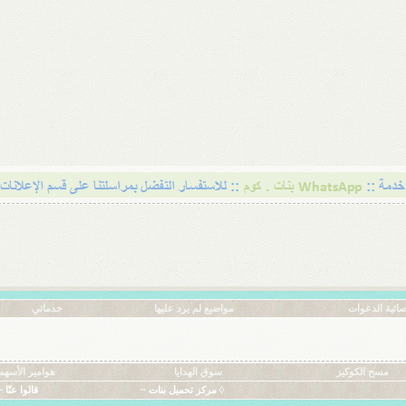
ائية الدعوات
مواضيع لم يرد عليها
خدماتي
مسح الكوكيز
سوق الهدايا
هوامير الأسهم
◊ مركز تحميل بنات ~
قالوا عنّا ~