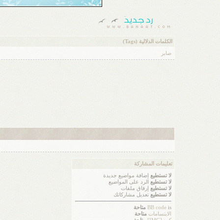
الكلمات الدلالية (Tags)
صابر
تعليمات المشاركة
لا تستطيع
إضافة مواضيع جديدة
لا تستطيع
الرد على المواضيع
لا تستطيع
إرفاق ملفات
لا تستطيع
تعديل مشاركاتك
is
BB code
متاحة
الابتسامات
متاحة