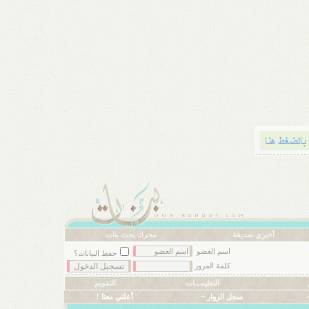
أخبري صديقة
محرك بحث بنات
اسم العضو
حفظ البيانات؟
كلمة المرور
التعليمـــات
التقويم
سجل الزوار ~
أعلني معنا !