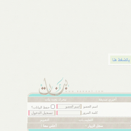
أخبري صديقة
محرك بحث بنات
اسم العضو
حفظ البيانات؟
كلمة المرور
التعليمـــات
التقويم
سجل الزوار ~
أعلني معنا !