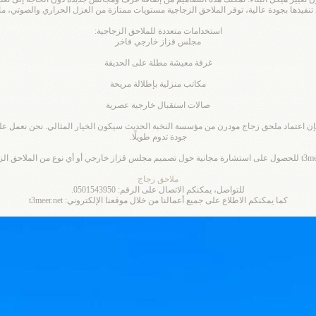
نفيذها بجودة عالية، توفر الملاحق الزجاجية مستويات ممتازة من العزل الحراري والصوتي، ما 
استخدامات متعددة للملاحق الزجاجية:
مجلس قزاز خارجي فاخر
غرفة معيشة مطلة على الحديقة
مكاتب منزلية بإطلالة مريحة
صالات استقبال خارجية عصرية
 فإن اعتماد ملحق زجاج مودرن من مؤسسة النخبة الحديث سيكون الخيار المثالي. نحن نعمل 
جودة تدوم طويلًا.
ملاحق زجاج
للتواصل، يمكنكم الاتصال على الرقم: 0501543950.
كما يمكنكم الاطلاع على جميع أعمالنا من خلال موقعنا الإلكتروني: t3meer.net