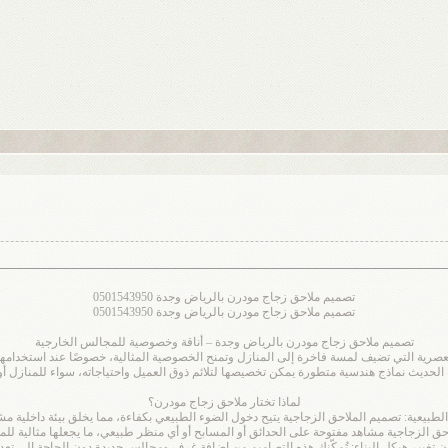
تصميم ملاحق زجاج مودرن بالرياض وجدة 0501543950
تصميم ملاحق زجاج مودرن بالرياض وجدة 0501543950
تصميم ملاحق زجاج مودرن بالرياض وجدة – أناقة وخصوصية للمجالس الخارجية
لعصرية التي تضيف لمسة فاخرة إلى المنازل وتمنح الخصوصية المثالية، خصوصًا عند استخدا
الحديث نماذج هندسية متطورة يمكن تخصيصها لتلائم ذوق العميل واحتياجاته، سواء للمنازل أو 
لماذا تختار ملاحق زجاج مودرن؟
 الطبيعية: تصميم الملاحق الزجاجية يتيح دخول الضوء الطبيعي بكفاءة، مما يخلق بيئة داخلية م
لاحق الزجاجية مشاهد مفتوحة على الحدائق أو المسابح أو أي منظر طبيعي، ما يجعلها مثالية للمن
تغيير هيكل البناء: تُمكّنك هذه التصاميم من إضافة غرف ومجالس جديدة دون الحاجة إلى تعديل