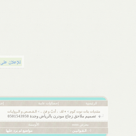
الرئيسية
إحصائيات عامة
إحص
منتديات بنات دوت كوم
>
♦ لغَۃ ، أدبٌ و فنَ ..
>
الـقـصـص و الـروايـات
تصميم ملاحق زجاج مودرن بالرياض وجدة 0501543950
معرض mms
الأوسمة
◊ - الـقـوانـيـن -
مواضيع لم يرد عليها