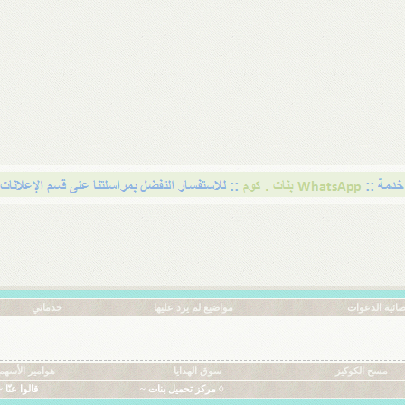
ائية الدعوات
مواضيع لم يرد عليها
خدماتي
مسح الكوكيز
سوق الهدايا
هوامير الأسهم
◊ مركز تحميل بنات ~
قالوا عنّا ~