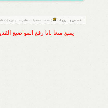
الـقـصـص و الـروايـات
[ ﺂحداث ، شخصيات ، مغامراتَ ، ۊ غيرهِآ | بَ قلمک
يمنع منعا باتا رفع المواضيع الق