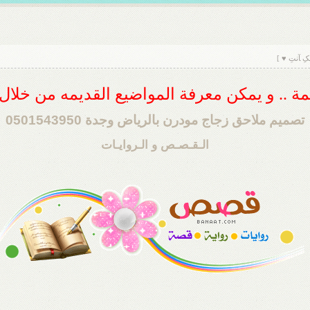
ِ ﺂنتِ ♥ ]
ديمة .. و يمكن معرفة المواضيع القديمه من خلا
تصميم ملاحق زجاج مودرن بالرياض وجدة 0501543950
الـقـصـص و الـروايـات