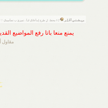
بريـشـتـي أعُـبّـر
[ ◊ محطۃَ لِ طرح إبدآعاتکِ لنـآ ، تميزيَ ب تصآميمکِ ♡ 
يمنع منعا باتا رفع المواضيع الق
مقاول أس