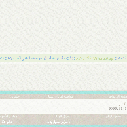
ائية الدعوات
مواضيع لم يرد عليها
خدماتي
عُـبّـر
مسح الكوكيز
سوق الهدايا
هوامير الأسهم
◊ مركز تحميل بنات ~
قالوا عنّا ~