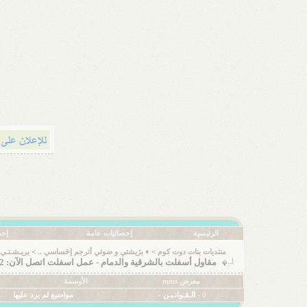
الرئيسية
إحصائيات عامة
إحص
منتديات بنات دوت كوم
>
♦ برَيشتي و ضوئي أترجم إحَساسي ..
>
بريـشـتـي أ
مقاول أسفلت بالشرقية والدمام - عمل اسفلت اتصل الآن: 0506291462
معرض mms
الأوسمة
◊ - الـقـوانـيـن -
مواضيع لم يرد عليها