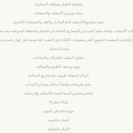
تخطيط الطرق ومواقف السيارات
صيانة وترميم الأسفلت والتشققات
تنفيذ مشاريع الأسفلت أمام المنازل والفلل والمجمعات التجارية
الخامات المعتمدة لتحقيق أعلى مستويات الكفاءة في التنفيذ. كما نعتمد على كوادر فنية مدرب
خدماتنا تشمل:
مقاول أسفلت للطرقات والساحات
تمهيد ورصف الطرق والمواقف
أعمال السفلته للبيوت والمشاريع السكنية
تنفيذ طرنشات وإنشاء مداخل ومخارج المباني
صيانة وتحسين البنية التحتية للأسفلت والردميات
لماذا تختارنا؟
جودة عالية في التنفيذ
أسعار تنافسية
التزام بالمواعيد