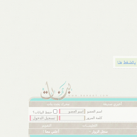
أخبري صديقة
محرك بحث بنات
اسم العضو
حفظ البيانات؟
كلمة المرور
التعليمـــات
التقويم
سجل الزوار ~
أعلني معنا !