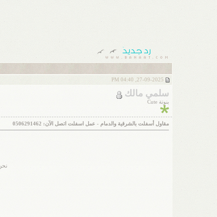
27-09-2025, 04:40 PM
سلمي مالك
بنوتة Cute
مقاول أسفلت بالشرقية والدمام - عمل اسفلت اتصل الآن: 0506291462
نحن