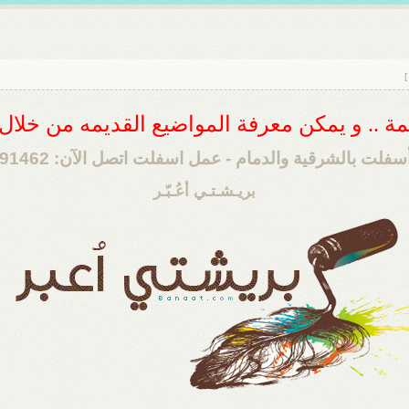
]
ديمة .. و يمكن معرفة المواضيع القديمه من خلا
فلت بالشرقية والدمام - عمل اسفلت اتصل الآن: 0506291462
بريـشـتـي أعُـبّـر