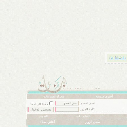
أخبري صديقة
محرك بحث بنات
اسم العضو
حفظ البيانات؟
كلمة المرور
التعليمـــات
التقويم
سجل الزوار ~
أعلني معنا !