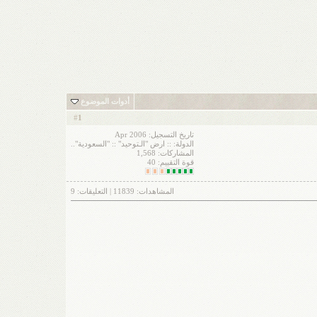
أدوات الموضوع
1
#
تاريخ التسجيل: Apr 2006
الدولة: :: ارض "الـتوحيد" :: "السعودية"..
المشاركات: 1,568
قوة التقييم:
40
المشاهدات:
11839
| التعليقات:
9