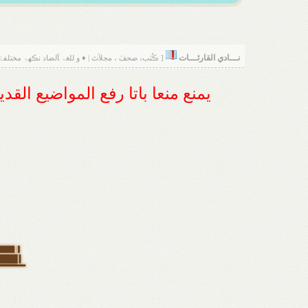
نـــادي القارئـــات
[ ڪُتب، صحفَ ، مجلآتَ | ♦ و للغۃ ﺂلضاد نڪهۃ مختلفۃَ
يمنع منعا باتا رفع المواضيع الق