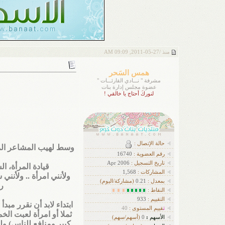
منذ /
27-05-2011, 09:09 AM
همس السَحر
مشرفة " نـــادي القارئـــات "
عضوة مجلس إدارة بنات
لنوركَ أحتاج يا خالقي !
حالة الإتصال :
وسط لهيب المشاعر المت
رقم العضوية :
16740
تاريخ التسجيل :
Apr 2006
قيادة المرأة، السجن، 17يونيو، حقوق المرأة السعودية، الظلم والتخلف..كلها كلمات دارت حو
ا
لمشاركات :
1,568
ولأنني امرأة .. ولأنني
بمعدل :
0.21
(مشاركة/اليوم)
ر
النقاط :
التقييم :
933
ابتداء لابد أن نقرر مبد
ت
قييم المستوى :
40
ثملا أو امرأة لعبت ال
الأسهم
:
0
(أسهم/سهم)
كبير ومنافع للناس) ول