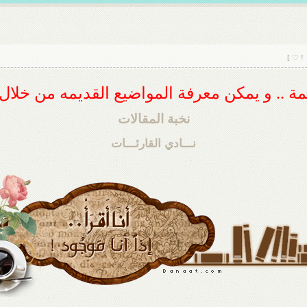
 ! ♡ ]
ديمة .. و يمكن معرفة المواضيع القديمه من خلا
نخبة المقالات
نـــادي القارئـــات