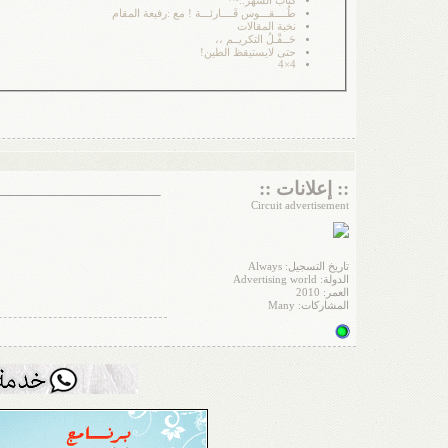
كتاب الشهر..~*
طُــــقـــوس قَــــارئـــة ! مع :رفيعة المقام
نخبة المقالات
حَــفْـلُ التكريــم ،،
حتى لايستيقظ الطين!
4×4
:: إعلانات ::
Circuit advertisement
تاريخ التسجيل: Always
الدولة: Advertising world
العمر: 2010
المشاركات: Many