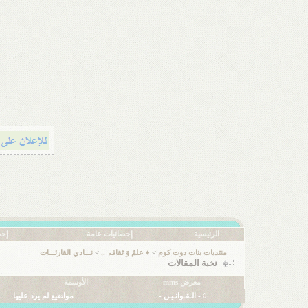
الرئيسية
إحصائيات عامة
إحص
منتديات بنات دوت كوم
>
♦ علمٌ وَ ثقافۃ ..
>
نـــادي القارئـــات
نخبة المقالات
معرض mms
الأوسمة
◊ - الـقـوانـيـن -
مواضيع لم يرد عليها