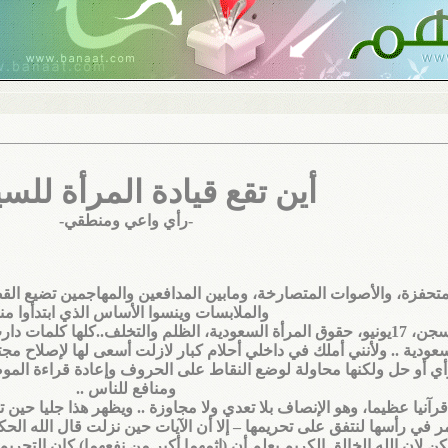
أين تقع قيادة المرأة للسي
-رأي واعي ومنطقي-
حفزة، والأصوات المتصارخة، ومابين المدافعين والمهاجمين تضيع القض
والملابسات وينسوا الأساس الذي ابتدأوا منه
لها نقاشات مطولة ملأت السمع والبصر..
 سعودية .. ولأنني أملك في داخلي أحلام كبار لازلت أسعى لها لإصلاح مج
أي أو حل ولكنها محاولة لوضع النقاط على الحروف وإعادة قراءة ال
ومنافع للناس ..
أ قرآنيا عظيما، وهو الإنصاف بلا تعدي ولا مجاوزة .. ويظهر هذا جليا حي
خمر في رأسها لنتفق على تحريمها
–
إلا أن الآيات حين نزلت قال الله الح
كن لإن الله الخالق الكريم يعلم أن (إثمهما أكبر من نفعهما) كان التح