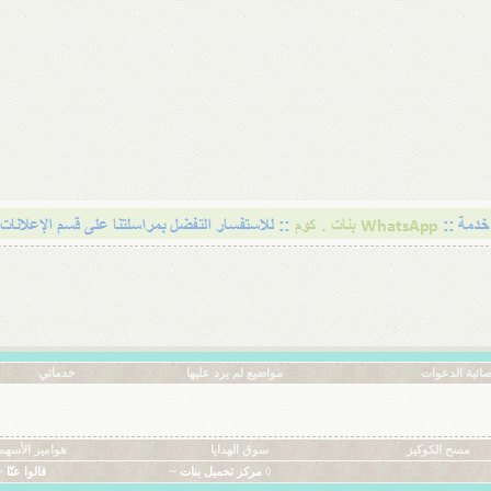
ائية الدعوات
مواضيع لم يرد عليها
خدماتي
مسح الكوكيز
سوق الهدايا
هوامير الأسهم
◊ مركز تحميل بنات ~
قالوا عنّا ~