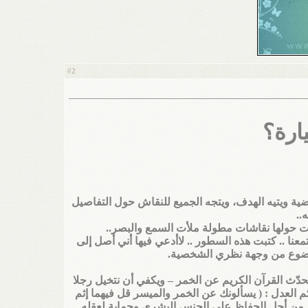
2
#
ارة؟
ية ويتيه الهدف، ويتجه الجميع للنقاش حول التفاصيل
..
تمعنا .. كتبت هذه السطور .. لاأدعي فيها أني أصل إلى
موضوع من وجهة نظري الشخصية.
ن تحدّث القرآن الكريم عن الخمر
–
ويكفي أن نتخيل رجلا
كم العدل : ( يسألونك عن الخمر والميسر قل فيهما إثم
ريم من أجل الحفاظ على الجنس البشري وحماية لعقله .