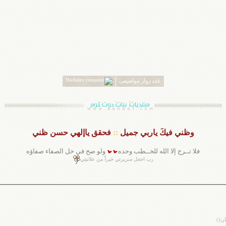
عدد زوار مواضيعى
وظني فيكَ ياربي جميل
::
فحقق ياإلهي حسن ظني
فلا تــرج إلا الله للخــطب وحده
ولو صح في خل الصفاء صفاؤه
رب اجعل سريرتي خيراً من علانيتي