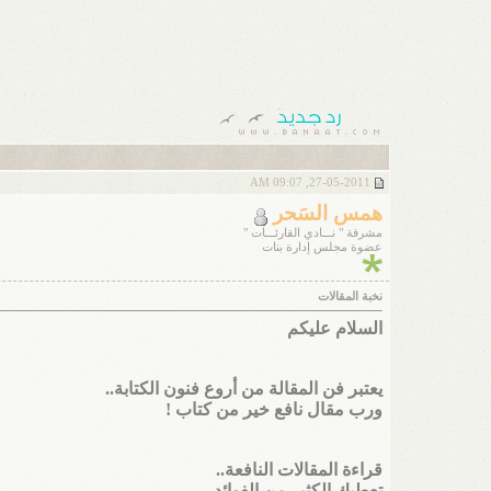
27-05-2011, 09:07 AM
همس السَحر
مشرفة " نـــادي القارئـــات "
عضوة مجلس إدارة بنات
نخبة المقالات
السلام عليكم
يعتبر فن المقالة من أروع فنون الكتابة..
ورب مقال نافع خير من كتاب !
قراءة المقالات النافعة..
تعطيك الكثير من الفوائد