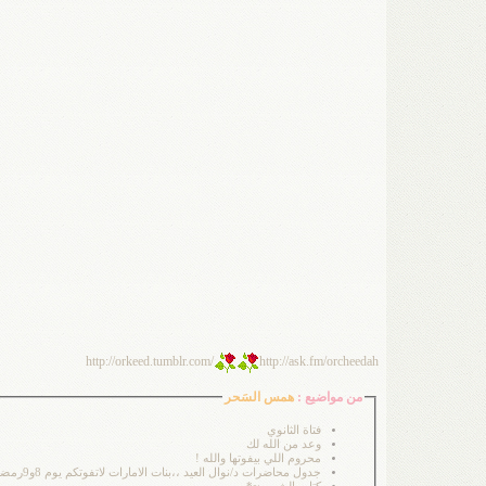
http://orkeed.tumblr.com/
http://ask.fm/orcheedah
من مواضيع :
همس السَحر
فتاة الثانوي
وعد من الله لك
محروم اللي بيفوتها والله !
جدول محاضرات د/نوال العيد ،،بنات الامارات لاتفوتكم يوم 8و9رمضان()