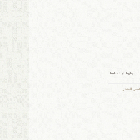
kofm hglrhghj
مس السَحر