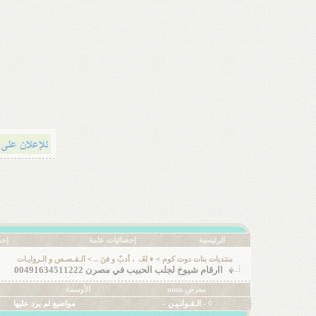
الرئيسية
إحصائيات عامة
إحص
منتديات بنات دوت كوم
>
♦ لغَۃ ، أدبٌ و فنَ ..
>
الـقـصـص و الـروايـات
اارقام شيوخ لجلب الحبيب في مصرن 00491634511222
معرض mms
الأوسمة
◊ - الـقـوانـيـن -
مواضيع لم يرد عليها