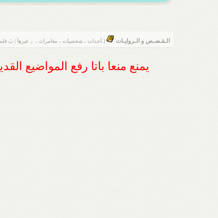
الـقـصـص و الـروايـات
[ ﺂحداث ، شخصيات ، مغامراتَ ، ۊ غيرهِآ | بَ قلمک
يمنع منعا باتا رفع المواضيع الق