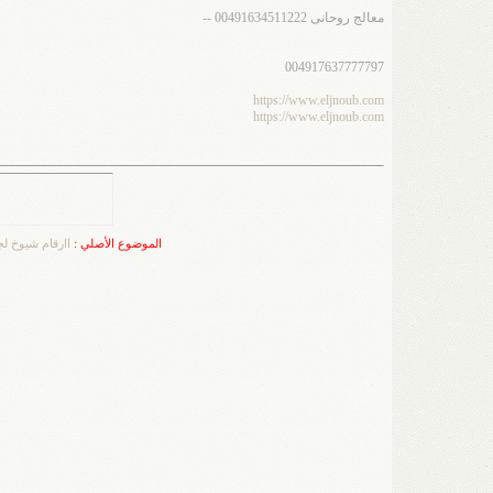
معالج روحانى 00491634511222 --
004917637777797
https://www.eljnoub.com
https://www.eljnoub.com
الموضوع الأصلي :
اارقام شيوخ لجلب ا