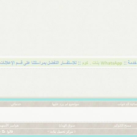
ائية الدعوات
مواضيع لم يرد عليها
خدماتي
مسح الكوكيز
سوق الهدايا
هوامير الأسهم
◊ مركز تحميل بنات ~
قالوا عنّا ~