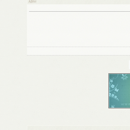
ADS
#