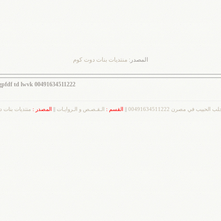
المصدر:
منتديات بنات دوت كوم
hgpfdf td lwvk 00491634511222
لحبيب في مصرن 00491634511222
||
القسم :
الـقـصـص و الـروايـات
||
المصدر :
منتديات بنات 