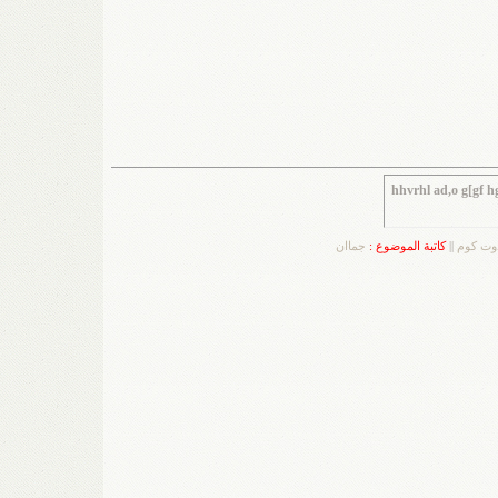
hhvrhl ad,o g[gf 
دوت كوم
||
كاتبة الموضوع :
جماان