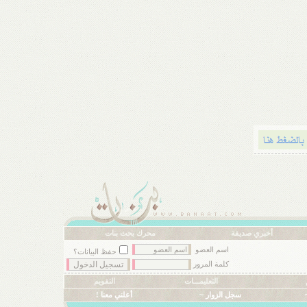
أخبري صديقة
محرك بحث بنات
اسم العضو
حفظ البيانات؟
كلمة المرور
التعليمـــات
التقويم
سجل الزوار ~
أعلني معنا !