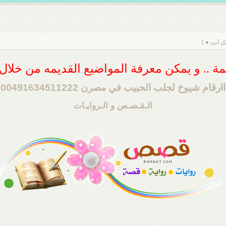
ِ ﺂنتِ ♥ ]
ديمة .. و يمكن معرفة المواضيع القديمه من خلا
اارقام شيوخ لجلب الحبيب في مصرن 00491634511222
الـقـصـص و الـروايـات