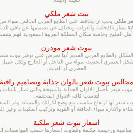
بيت شعر ملكي
ر ملكي
يجب ان يحافظ على الطابع العربي الخالص سواء من ال
ية
تمتاز بالفخامة والعراقة وتختلف في تصميمها عن باقي الديك
أهل الخليج وخاصة سكان المملكة العربية السعودية فهم يتمسكو
بيوت شعر مودرن
لشكل والطابع العربي القديم أنها تحرص على توفير بيوت ش
كل العصري الحديث سواء من الداخل أو الخارج ولكل عميل حر
العصري أو القديم.
جالس بيوت شعر بالوان جذابة وتصاميم راقية
عر بأجمل الالوان الجذابة والمبهجة والتي تمتاز بالثبات وع
لتناسب كافة الاذواق المختلفة.
ت شعر لها ارتفاع مناسب مع وضع الارائك والمساند وفر السج
ضاءة والانارة سواء الخافتة أو القوية وتركيب المكيفات وغير ذل
اسعار بيوت شعر ملكية
عار مناسبة ورخيصة مكلفة وتتفاوت اسعارها حسب المواصفات ا