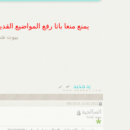
يمنع منعا باتا رفع المواضيع الق
بيوت شعر 
15-01-2022, 10:33 PM
الصالحية
بنوتة CooL