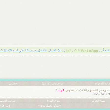
ائية الدعوات
مواضيع لم يرد عليها
خدماتي
♦ دورة فن التنسيقَ والتلاعبُ بَ النصوص |
انتهتَ
!
مسح الكوكيز
سوق الهدايا
هوامير الأسهم
◊ مركز تحميل بنات ~
قالوا عنّا ~