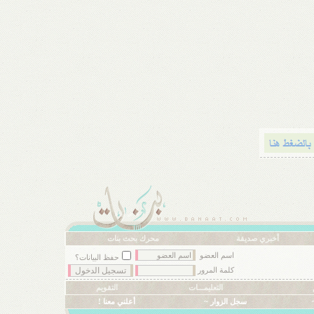
أخبري صديقة
محرك بحث بنات
اسم العضو
حفظ البيانات؟
كلمة المرور
التعليمـــات
التقويم
سجل الزوار ~
أعلني معنا !