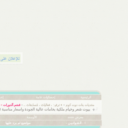
الرئيسية
إحصائيات عامة
إحص
منتديات بنات دوت كوم
>
♦ ترفيہَ ، فعالياتَ ، مُسابقاتَ ..
>
قسَم ﺂلدورات
>
بيوت شعر وخيام ملكية بخامات عالية الجودة واسعار مناسبة 0552745078
معرض mms
الأوسمة
◊ - الـقـوانـيـن -
مواضيع لم يرد عليها