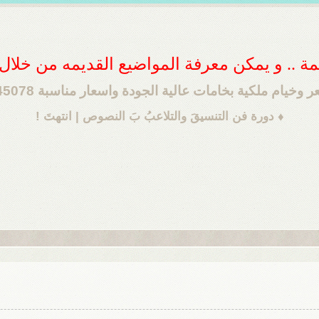
ديمة .. و يمكن معرفة المواضيع القديمه من خلا
وخيام ملكية بخامات عالية الجودة واسعار مناسبة 0552745078
♦ دورة فن التنسيقَ والتلاعبُ بَ النصوص | انتهتَ !