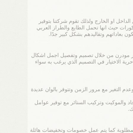
داخل او الخارج ولذلك تقوم شركتنا بتوفير
ورات حيث انها تحمل الطابع والطراز العربي
ن بعاداتهم وتقاليدهم بشكل كبير جدًا.
عر مودرن من خلال تصميم وتفصيل اجمل اشكال
ية الاختيار في التصميم الذي يرغب به سواء
دم التغير مع مرور الزمن وتتوفر بالوان عديدة
اد والموكيت وتركيب الستائر مع توفير عوامل
ك.
لمطلوبة كما يتم عمل خصومات وتخفيضات هائلة