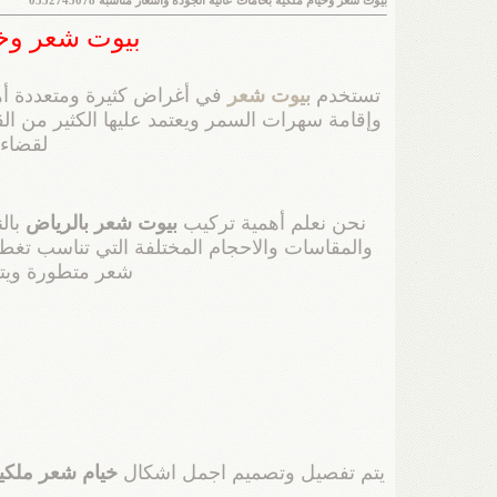
بيوت شعر وخيام ملكية بخامات عالية الجودة واسعار مناسبة 0552745078
بيوت شعر وخيام 
تستخدم
بيوت شعر
في أغراض كثيرة ومتعددة أهمه
وإقامة سهرات السمر ويعتمد عليها الكثير من الق
لقضاء 
نحن نعلم أهمية تركيب
بيوت شعر بالرياض
بال
والمقاسات والاحجام المختلفة التي تناسب تغط
شعر متطورة ويتم ص
يتم تفصيل وتصميم اجمل اشكال
خيام شعر ملكي