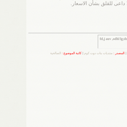
داعى للقلق بشأن الاسعار.
fd,j auv ,odhl lg
||
المصدر :
منتديات بنات دوت كوم
||
كاتبة الموضوع :
الصالحية