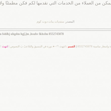
كن من العملاء من الخدمات التي نقدمها لكم فكن مطمئنًا ولا 
المصدر:
منتديات بنات دوت كوم
;dm fohlhj uhgdm hg[,]m ,hsuhv lkhsfm 0552745078
 مناسبة 0552745078
||
القسم :
انتهتَ !"> ♦ دورة فن التنسيقَ والتلاعبُ بَ النصوص |
انتهتَ
!