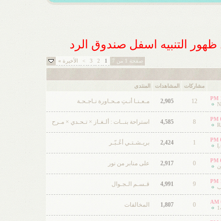
ل ظهور التنبيه اسفل صندوق الرد
صفحة 1 من 7
1
2
3
>
الأخيرة
»
مشاركات
المشاهدات
المنتدى
12
2,905
مـعـنـا أنـتِ مـحـاورة نـاجـحـة
N
8
4,585
استراحة بنــات : ألـغـاز × تـحـدي × مـرح
R
1
2,424
بريـشـتـي أعُـبّـر
Ļ
0
2,917
على منابر من نور
ن
9
4,991
قـسـم الـجـوال
ب
0
1,807
المخالفات