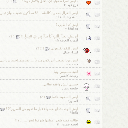
- ليس أمراً طفولياً أن نتعلق بالأمل دوماً ! . .
‏
)
2
1
(
فرح فهد .♥
ليس الغزال بقـدره كالغنّم .. *$ سـأكون عفيفـه وان تبـرج
~ أشـواقـ اللـقـا ~
ليش كذا طيب ؟
Šɧαɧαƌ ~
آجٍ ـملٍ العبآأرٍآأإتٍ آذآ ضآأإقٍتٍ بكٍ الدٍنيآٍ..!!‎
‏
)
2
1
(
أموولة النعومة εïз
ليش كلكم تكرهوني
‏
)
3
2
1
(
اسراء جمال
ليس من الصعب أن تكون مبدعاً .... تصاميمـ إحساس أنثى , AL 7lm
α ω τ α я
لعبة منـ ميس وتيا
وحيدهـ كالقمر
حبيبتي ليش واقفة تعالي....
خليجية وبس
ليس السقوط دائما
‏
)
2
1
(
الصبورة
ليش الوحده تدلع نفسهاء قبل ما تقوم من السرير؟؟؟
‏
(
ήόяάħ
طالبه قصة شعر زميلتها شوفوا ليش ........ ؟!!
لحضه صمت..!!؟