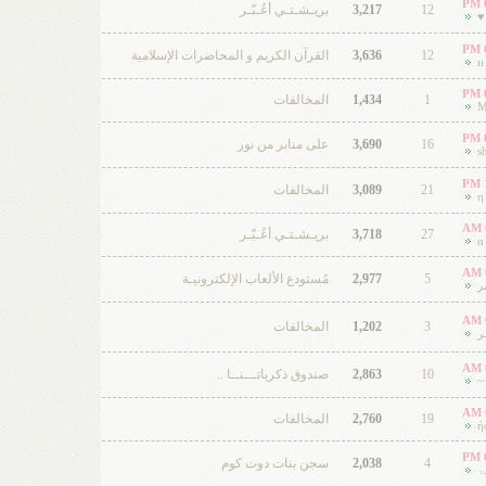
12
3,217
بريـشـتـي أعُـبّـر
12
3,636
القرآن الكريم و المحاضرات الإسلامية
1
1,434
المخالفات
M
16
3,690
على منابر من نور
s
21
3,089
المخالفات
η 
27
3,718
بريـشـتـي أعُـبّـر
α
5
2,977
مُستودع الألعاب الإلكترونيـة
ر
3
1,202
المخالفات
ر
10
2,863
صندوق ذكرياتـــنــا ..
~
19
2,760
المخالفات
ή
4
2,038
سجن بنات دوت كوم
ۃ