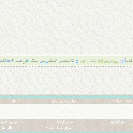
ائية الدعوات
مواضيع لم يرد عليها
خدماتي
مسح الكوكيز
سوق الهدايا
هوامير الأسهم
◊ مركز تحميل بنات ~
قالوا عنّا ~