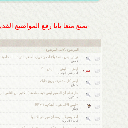
يمنع منعا باتا رفع المواضيع الق
الموضوع / كاتب الموضوع
تويتر ليس منصة بلاغات وتحويل القضايا لترند .. المحامية 
فلاش
ليش .....ليش ......ليش.....؟
اهم شي الونسه
ليس كل ماتعرفه يريح قلبك
شعاع
هل تعلم أن الصوم ليس فيه مقاصة ( الكثير من الناس لم ي
ساكتون
*ليس الألم هو ما أشكيه #BBM
تَبَعّثُرْ~
أهلا وسهلا يا رمضان ميز جوالك بها
لحظة الحب1