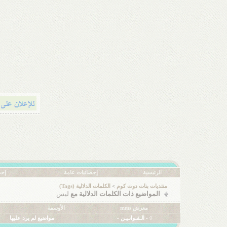
الرئيسية
إحصائيات عامة
إحص
منتديات بنات دوت كوم
>
الكلمات الدلالية (Tags)
المواضيع ذات الكلمات الدلالية مع
ليس
معرض mms
الأوسمة
◊ - الـقـوانـيـن -
مواضيع لم يرد عليها