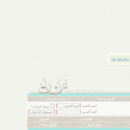
أخبري صديقة
محرك بحث بنات
اسم العضو
حفظ البيانات؟
كلمة المرور
التعليمـــات
التقويم
سجل الزوار ~
أعلني معنا !