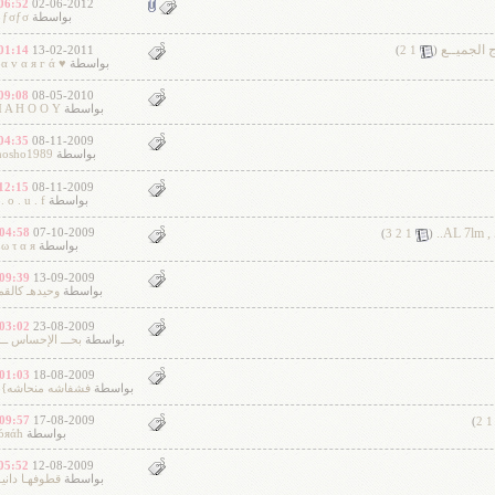
06:52 PM
02-06-2012
بواسطة
ƒσƒσ ♥
 الجميــع
‏
01:14 PM
13-02-2011
)
2
1
(
بواسطة
♥ и α v α я г ά
09:08 PM
08-05-2010
بواسطة
 A H O O Y
04:35 PM
08-11-2009
بواسطة
hosho1989
12:15 PM
08-11-2009
بواسطة
. o . u . f
..
‏
04:58 AM
07-10-2009
)
3
2
1
(
بواسطة
 ω τ α я
09:39 AM
13-09-2009
بواسطة
وحيدهـ كالقم
03:02 AM
23-08-2009
بواسطة
بحـــ الإحساس ـــ
01:03 AM
18-08-2009
بواسطة
فشفاشه منحاشه} 
09:57 AM
17-08-2009
)
2
1
بواسطة
όяάħ
05:52 PM
12-08-2009
بواسطة
قطوفهـا دانيـ