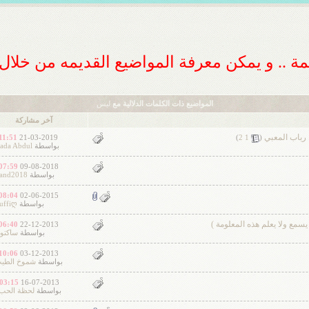
ديمة .. و يمكن معرفة المواضيع القديمه من خلا
المواضيع ذات الكلمات الدلالية مع
ليس
آخر مشاركة
: رباب المعبي
‏
11:51 PM
21-03-2019
)
2
1
(
بواسطة
ada Abdul
07:59 PM
09-08-2018
بواسطة
and2018
08:04 PM
02-06-2015
بواسطة
uffiღ
سمع ولا يعلم هذه المعلومة )
06:40 PM
22-12-2013
بواسطة
ساكتو
10:06 PM
03-12-2013
بواسطة
شموخ الطي
03:15 AM
16-07-2013
بواسطة
لحظة الحب1